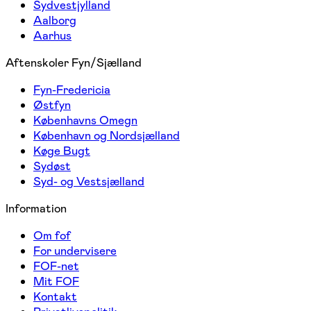
Sydvestjylland
Aalborg
Aarhus
Aftenskoler Fyn/Sjælland
Fyn-Fredericia
Østfyn
Københavns Omegn
København og Nordsjælland
Køge Bugt
Sydøst
Syd- og Vestsjælland
Information
Om fof
For undervisere
FOF-net
Mit FOF
Kontakt