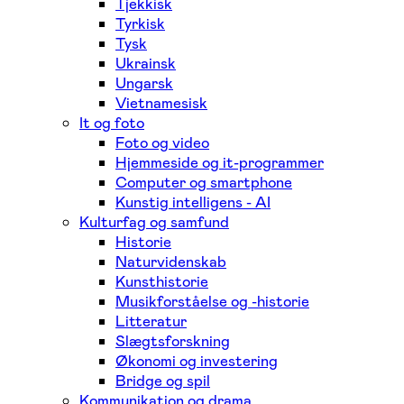
Tjekkisk
Tyrkisk
Tysk
Ukrainsk
Ungarsk
Vietnamesisk
It og foto
Foto og video
Hjemmeside og it-programmer
Computer og smartphone
Kunstig intelligens - AI
Kulturfag og samfund
Historie
Naturvidenskab
Kunsthistorie
Musikforståelse og -historie
Litteratur
Slægtsforskning
Økonomi og investering
Bridge og spil
Kommunikation og drama