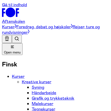
Gå til indhold
Aftenskolen
Kurser
Foredrag, debat og højskoler
Rejser, ture og
rundvisninger
Open menu
Finsk
Kurser
Kreative kurser
Syning
Håndarbejde
Grafik og trykketeknik
Malekurser
Tegnekurser