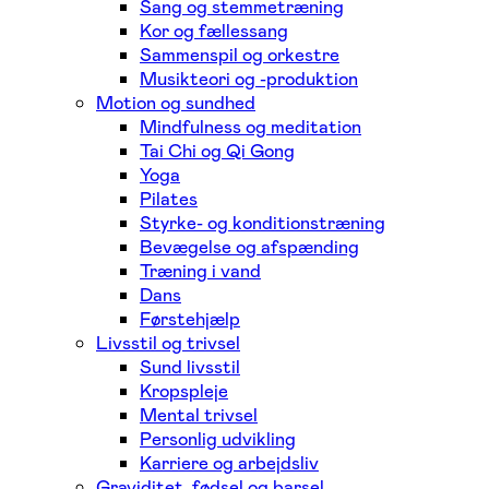
Sang og stemmetræning
Kor og fællessang
Sammenspil og orkestre
Musikteori og -produktion
Motion og sundhed
Mindfulness og meditation
Tai Chi og Qi Gong
Yoga
Pilates
Styrke- og konditionstræning
Bevægelse og afspænding
Træning i vand
Dans
Førstehjælp
Livsstil og trivsel
Sund livsstil
Kropspleje
Mental trivsel
Personlig udvikling
Karriere og arbejdsliv
Graviditet, fødsel og barsel