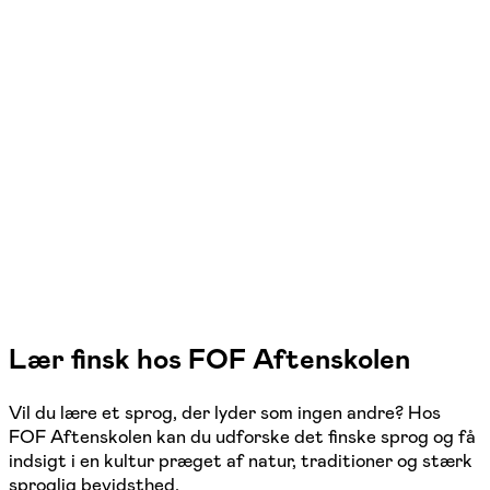
FOF Aarhus
Se hold
Finsk 1
Aarhus C
1 hold
Lær finsk hos FOF Aftenskolen
Vil du lære et sprog, der lyder som ingen andre? Hos
FOF Aftenskolen kan du udforske det finske sprog og få
indsigt i en kultur præget af natur, traditioner og stærk
sproglig bevidsthed.