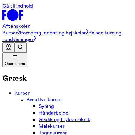
Gå til indhold
Aftenskolen
Kurser
Foredrag, debat og højskoler
Rejser, ture og
rundvisninger
Open menu
Græsk
Kurser
Kreative kurser
Syning
Håndarbejde
Grafik og trykketeknik
Malekurser
Tegnekurser