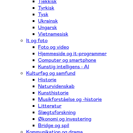
Tjekkisk
Tyrkisk
Tysk
Ukrainsk
Ungarsk
Vietnamesisk
It og foto
Foto og video
Hjemmeside og it-programmer
Computer og smartphone
Kunstig intelligens - AI
Kulturfag og samfund
Historie
Naturvidenskab
Kunsthistorie
Musikforståelse og -historie
Litteratur
Slægtsforskning
Økonomi og investering
Bridge og spil
Kommunikation og drama