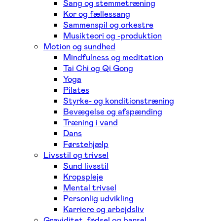
Sang og stemmetræning
Kor og fællessang
Sammenspil og orkestre
Musikteori og -produktion
Motion og sundhed
Mindfulness og meditation
Tai Chi og Qi Gong
Yoga
Pilates
Styrke- og konditionstræning
Bevægelse og afspænding
Træning i vand
Dans
Førstehjælp
Livsstil og trivsel
Sund livsstil
Kropspleje
Mental trivsel
Personlig udvikling
Karriere og arbejdsliv
Graviditet, fødsel og barsel