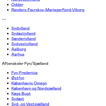
Odder
Randers-Favrskov-Mariagerfjord-Viborg
---
Sydjylland
Sydøstjylland
Sønderjylland
Sydvestjylland
Aalborg
Aarhus
Aftenskoler Fyn/Sjælland
Fyn-Fredericia
Østfyn
Københavns Omegn
København og Nordsjælland
Køge Bugt
Sydøst
Syd- og Vestsjælland