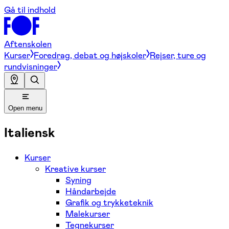
Gå til indhold
Aftenskolen
Kurser
Foredrag, debat og højskoler
Rejser, ture og
rundvisninger
Open menu
Italiensk
Kurser
Kreative kurser
Syning
Håndarbejde
Grafik og trykketeknik
Malekurser
Tegnekurser