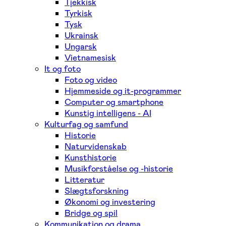
Tjekkisk
Tyrkisk
Tysk
Ukrainsk
Ungarsk
Vietnamesisk
It og foto
Foto og video
Hjemmeside og it-programmer
Computer og smartphone
Kunstig intelligens - AI
Kulturfag og samfund
Historie
Naturvidenskab
Kunsthistorie
Musikforståelse og -historie
Litteratur
Slægtsforskning
Økonomi og investering
Bridge og spil
Kommunikation og drama