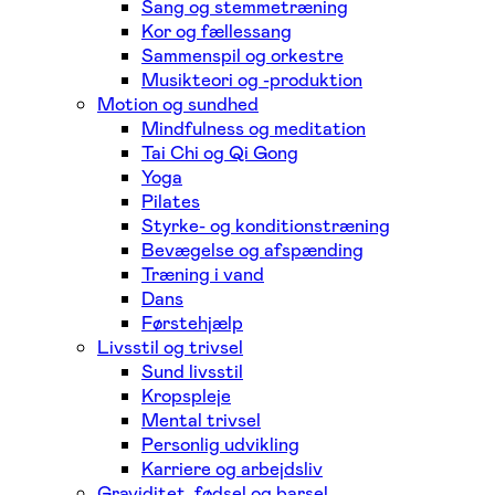
Sang og stemmetræning
Kor og fællessang
Sammenspil og orkestre
Musikteori og -produktion
Motion og sundhed
Mindfulness og meditation
Tai Chi og Qi Gong
Yoga
Pilates
Styrke- og konditionstræning
Bevægelse og afspænding
Træning i vand
Dans
Førstehjælp
Livsstil og trivsel
Sund livsstil
Kropspleje
Mental trivsel
Personlig udvikling
Karriere og arbejdsliv
Graviditet, fødsel og barsel