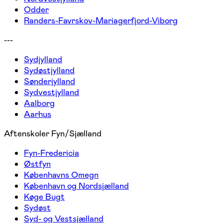
Odder
Randers-Favrskov-Mariagerfjord-Viborg
---
Sydjylland
Sydøstjylland
Sønderjylland
Sydvestjylland
Aalborg
Aarhus
Aftenskoler Fyn/Sjælland
Fyn-Fredericia
Østfyn
Københavns Omegn
København og Nordsjælland
Køge Bugt
Sydøst
Syd- og Vestsjælland