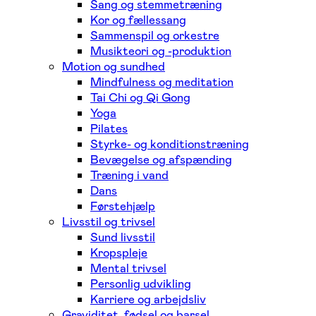
Sang og stemmetræning
Kor og fællessang
Sammenspil og orkestre
Musikteori og -produktion
Motion og sundhed
Mindfulness og meditation
Tai Chi og Qi Gong
Yoga
Pilates
Styrke- og konditionstræning
Bevægelse og afspænding
Træning i vand
Dans
Førstehjælp
Livsstil og trivsel
Sund livsstil
Kropspleje
Mental trivsel
Personlig udvikling
Karriere og arbejdsliv
Graviditet, fødsel og barsel