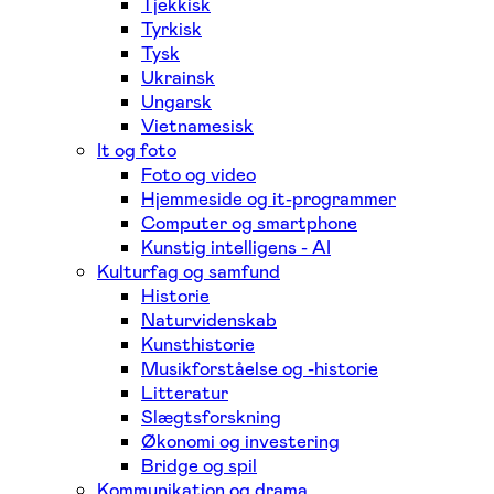
Tjekkisk
Tyrkisk
Tysk
Ukrainsk
Ungarsk
Vietnamesisk
It og foto
Foto og video
Hjemmeside og it-programmer
Computer og smartphone
Kunstig intelligens - AI
Kulturfag og samfund
Historie
Naturvidenskab
Kunsthistorie
Musikforståelse og -historie
Litteratur
Slægtsforskning
Økonomi og investering
Bridge og spil
Kommunikation og drama