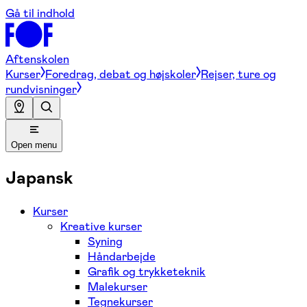
Gå til indhold
Aftenskolen
Kurser
Foredrag, debat og højskoler
Rejser, ture og
rundvisninger
Open menu
Japansk
Kurser
Kreative kurser
Syning
Håndarbejde
Grafik og trykketeknik
Malekurser
Tegnekurser