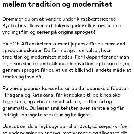
mellem tradition og modernitet
Drømmer du om at vandre under kirsebærtræerne i
Kyoto, bestille ramen i Tokyos gader eller forstå dine
yndlingsfilm og serier på originalsproget?
På FOF Aftenskolens kurser i japansk får du mere end
sprogkundskaber. Du får indsigt i en kultur, hvor
tradition og modernitet mødes. For i Japan forener man
ro, præcision og æstetik med innovation og teknologi, og
gennem sproget får du et unikt blik ind i landets måde at
tænke og leve på.
På vores japansk kurser lærer du de japanske alfabeter
Hiragana og Katakana, får kendskab til de kinesiske
tegn kanji, og arbejder med udtale, ordforråd og
grammatik. Du læser små tekster, øver samtale og får
indsigt i sprogets struktur og kalligrafi.
Uanset om du er nybegynder eller øvet, så sørger vi for,
at undervisningen er tryg, motiverende og tilpasset dit