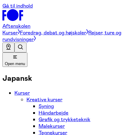
Gå til indhold
Aftenskolen
Kurser
Foredrag, debat og højskoler
Rejser, ture og
rundvisninger
Open menu
Japansk
Kurser
Kreative kurser
Syning
Håndarbejde
Grafik og trykketeknik
Malekurser
Tegnekurser