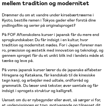
mellem tradition og modernitet
Drømmer du om at vandre under kirsebærtræerne i
Kyoto, bestille ramen i Tokyos gader eller forstå dine
yndlingsfilm og serier på originalsproget?
På FOF Aftenskolens kurser i japansk får du mere end
sprogkundskaber. Du får indsigt i en kultur, hvor
tradition og modernitet mødes. For i Japan forener man
ro, præcision og æstetik med innovation og teknologi, og
gennem sproget får du et unikt blik ind i landets måde at
tænke og leve på.
På vores japansk kurser lærer du de japanske alfabeter
Hiragana og Katakana, får kendskab til de kinesiske
tegn kanji, og arbejder med udtale, ordforråd og
grammatik. Du læser små tekster, øver samtale og får
indsigt i sprogets struktur og kalligrafi.
Uanset om du er nybegynder eller øvet, så sørger vi for,
at undervisningen er tryg, motiverende og tilpasset dit