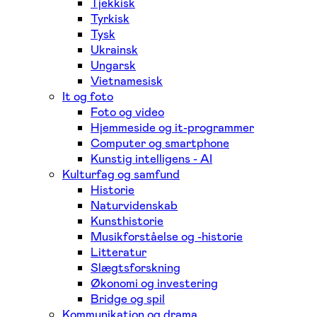
Tjekkisk
Tyrkisk
Tysk
Ukrainsk
Ungarsk
Vietnamesisk
It og foto
Foto og video
Hjemmeside og it-programmer
Computer og smartphone
Kunstig intelligens - AI
Kulturfag og samfund
Historie
Naturvidenskab
Kunsthistorie
Musikforståelse og -historie
Litteratur
Slægtsforskning
Økonomi og investering
Bridge og spil
Kommunikation og drama