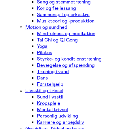
Sang og stemmetræning
Kor og fællessang
Sammenspil og orkestre
Musikteori og -produktion
Motion og sundhed
Mindfulness og meditation
Tai Chi og Qi Gong
Yoga
Pilates
Styrke- og konditionstræning
Bevægelse og afspænding
Træning i vand
Dans
Førstehjælp
Livsstil og trivsel
Sund livsstil
Kropspleje
Mental trivsel
Personlig udvikling
Karriere og arbejdsliv
Graviditet, fødsel og barsel