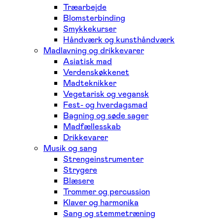
Træarbejde
Blomsterbinding
Smykkekurser
Håndværk og kunsthåndværk
Madlavning og drikkevarer
Asiatisk mad
Verdenskøkkenet
Madteknikker
Vegetarisk og vegansk
Fest- og hverdagsmad
Bagning og søde sager
Madfællesskab
Drikkevarer
Musik og sang
Strengeinstrumenter
Strygere
Blæsere
Trommer og percussion
Klaver og harmonika
Sang og stemmetræning