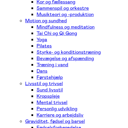
Kor og fællessang
Sammenspil og orkestre
Musikteori og -produktion
Motion og sundhed
Mindfulness og meditation
Tai Chi og Qi Gong
Yoga
Pilates
Styrke- og konditionstræning
Bevægelse og afspænding
Træning i vand
Dans
Førstehjælp
Livsstil og trivsel
Sund livsstil
Kropspleje
Mental trivsel
Personlig udvikling
Karriere og arbejdsliv
Graviditet, fødsel og barsel
Fødselsforberedelse