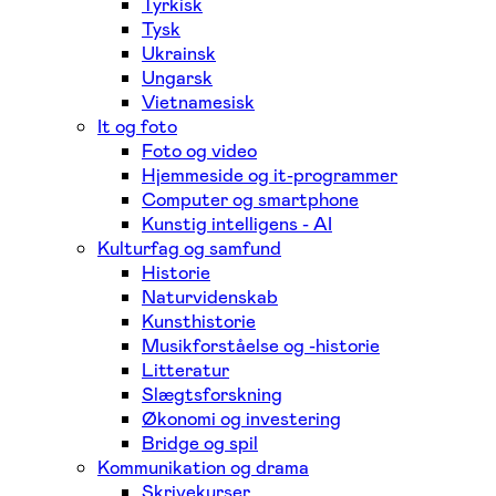
Tyrkisk
Tysk
Ukrainsk
Ungarsk
Vietnamesisk
It og foto
Foto og video
Hjemmeside og it-programmer
Computer og smartphone
Kunstig intelligens - AI
Kulturfag og samfund
Historie
Naturvidenskab
Kunsthistorie
Musikforståelse og -historie
Litteratur
Slægtsforskning
Økonomi og investering
Bridge og spil
Kommunikation og drama
Skrivekurser