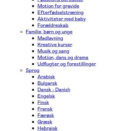
Motion for gravide
Efterfødselstræning
Aktiviteter med baby
Forældreskab
Familie, børn og unge
Madlavning
Kreative kurser
Musik og sang
Motion, dans og drama
Udflugter og forestillinger
Sprog
Arabisk
Bulgarsk
Dansk - Danish
Engelsk
Finsk
Fransk
Færøsk
Græsk
Hebraisk