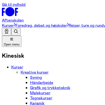
Gå til indhold
Aftenskolen
Kurser
Foredrag, debat og højskoler
Rejser, ture og rund
Open menu
Kinesisk
Kurser
Kreative kurser
Syning
Håndarbejde
Grafik og trykketeknik
Malekurser
Tegnekurser
Keramik