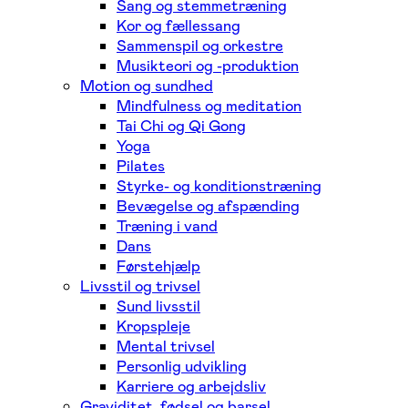
Sang og stemmetræning
Kor og fællessang
Sammenspil og orkestre
Musikteori og -produktion
Motion og sundhed
Mindfulness og meditation
Tai Chi og Qi Gong
Yoga
Pilates
Styrke- og konditionstræning
Bevægelse og afspænding
Træning i vand
Dans
Førstehjælp
Livsstil og trivsel
Sund livsstil
Kropspleje
Mental trivsel
Personlig udvikling
Karriere og arbejdsliv
Graviditet, fødsel og barsel