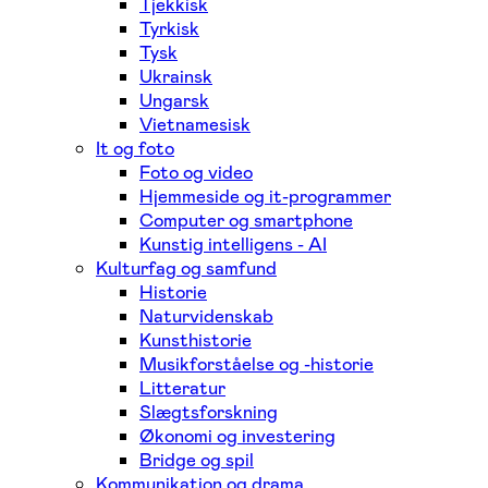
Tjekkisk
Tyrkisk
Tysk
Ukrainsk
Ungarsk
Vietnamesisk
It og foto
Foto og video
Hjemmeside og it-programmer
Computer og smartphone
Kunstig intelligens - AI
Kulturfag og samfund
Historie
Naturvidenskab
Kunsthistorie
Musikforståelse og -historie
Litteratur
Slægtsforskning
Økonomi og investering
Bridge og spil
Kommunikation og drama