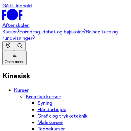
Gå til indhold
Aftenskolen
Kurser
Foredrag, debat og højskoler
Rejser, ture og
rundvisninger
Open menu
Kinesisk
Kurser
Kreative kurser
Syning
Håndarbejde
Grafik og trykketeknik
Malekurser
Tegnekurser