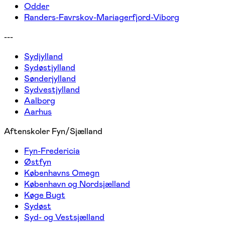
Odder
Randers-Favrskov-Mariagerfjord-Viborg
---
Sydjylland
Sydøstjylland
Sønderjylland
Sydvestjylland
Aalborg
Aarhus
Aftenskoler Fyn/Sjælland
Fyn-Fredericia
Østfyn
Københavns Omegn
København og Nordsjælland
Køge Bugt
Sydøst
Syd- og Vestsjælland