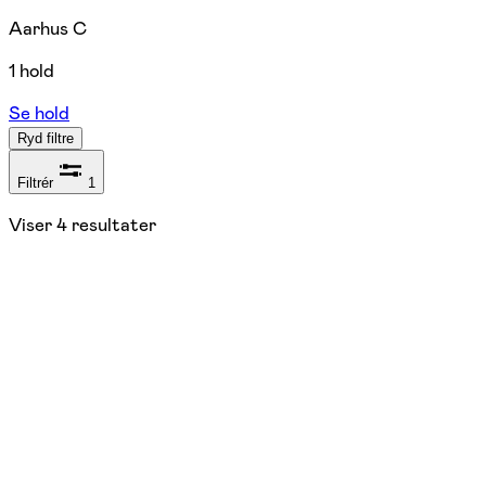
Aarhus C
1 hold
Se hold
Ryd filtre
Filtrér
1
Viser
4
resultater
Nyhed