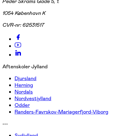
Peder Skrams Gade 5, 1.
1054 København K
CVR-nr:
62531517
Aftenskoler Jylland
Djursland
Herning
Nordals
Nordvestjylland
Odder
Randers-Favrskov-Mariagerfjord-Viborg
---
Sydjylland