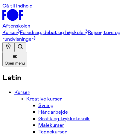
Gå til indhold
Aftenskolen
Kurser
Foredrag, debat og højskoler
Rejser, ture og
rundvisninger
Open menu
Latin
Kurser
Kreative kurser
Syning
Håndarbejde
Grafik og trykketeknik
Malekurser
Tegnekurser