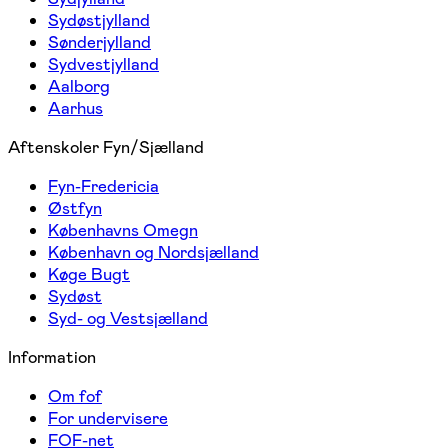
Sydøstjylland
Sønderjylland
Sydvestjylland
Aalborg
Aarhus
Aftenskoler Fyn/Sjælland
Fyn-Fredericia
Østfyn
Københavns Omegn
København og Nordsjælland
Køge Bugt
Sydøst
Syd- og Vestsjælland
Information
Om fof
For undervisere
FOF-net