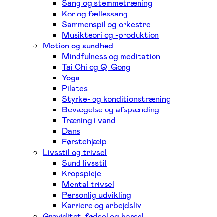
Sang og stemmetræning
Kor og fællessang
Sammenspil og orkestre
Musikteori og -produktion
Motion og sundhed
Mindfulness og meditation
Tai Chi og Qi Gong
Yoga
Pilates
Styrke- og konditionstræning
Bevægelse og afspænding
Træning i vand
Dans
Førstehjælp
Livsstil og trivsel
Sund livsstil
Kropspleje
Mental trivsel
Personlig udvikling
Karriere og arbejdsliv
Graviditet, fødsel og barsel