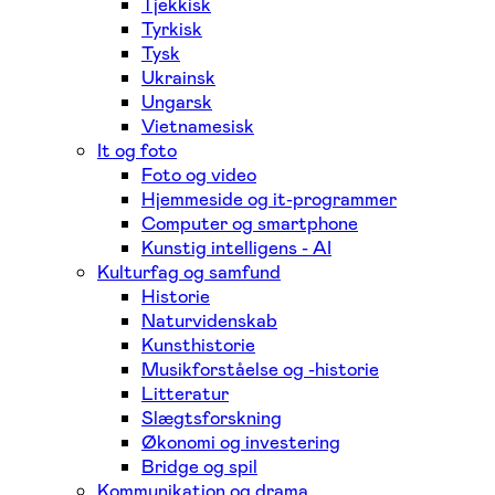
Tjekkisk
Tyrkisk
Tysk
Ukrainsk
Ungarsk
Vietnamesisk
It og foto
Foto og video
Hjemmeside og it-programmer
Computer og smartphone
Kunstig intelligens - AI
Kulturfag og samfund
Historie
Naturvidenskab
Kunsthistorie
Musikforståelse og -historie
Litteratur
Slægtsforskning
Økonomi og investering
Bridge og spil
Kommunikation og drama