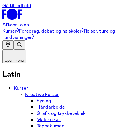
Gå til indhold
Aftenskolen
Kurser
Foredrag, debat og højskoler
Rejser, ture og
rundvisninger
Open menu
Latin
Kurser
Kreative kurser
Syning
Håndarbejde
Grafik og trykketeknik
Malekurser
Tegnekurser