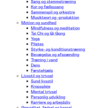
Sang og stemmetræning
Kor og fællessang
Sammenspil og orkestre
Musikteori og -produktion
Motion og sundhed
Mindfulness og meditation
Tai Chi og Qi Gong
Yoga
Pilates
Styrke- og konditionstræning
Bevægelse og afspænding
Træning i vand
Dans
Førstehjælp
Livsstil og trivsel
Sund livsstil
Kropspleje
Mental trivsel
Personlig udvikling
Karriere og arbejdsliv
Graviditet, fødsel og barsel