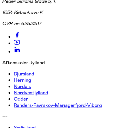
Peder Skrams Gade 5, 1.
1054 København K
CVR-nr:
62531517
Aftenskoler Jylland
Djursland
Herning
Nordals
Nordvestjylland
Odder
Randers-Favrskov-Mariagerfjord-Viborg
---
Sydjylland