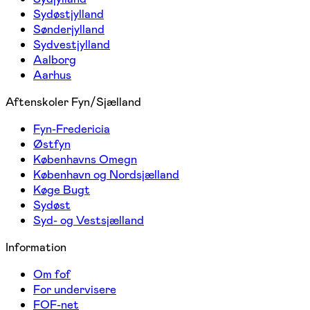
Sydøstjylland
Sønderjylland
Sydvestjylland
Aalborg
Aarhus
Aftenskoler Fyn/Sjælland
Fyn-Fredericia
Østfyn
Københavns Omegn
København og Nordsjælland
Køge Bugt
Sydøst
Syd- og Vestsjælland
Information
Om fof
For undervisere
FOF-net