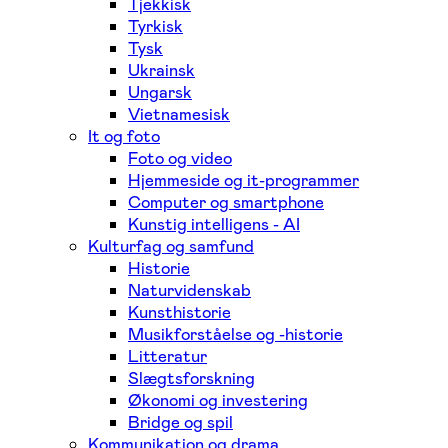
Tjekkisk
Tyrkisk
Tysk
Ukrainsk
Ungarsk
Vietnamesisk
It og foto
Foto og video
Hjemmeside og it-programmer
Computer og smartphone
Kunstig intelligens - AI
Kulturfag og samfund
Historie
Naturvidenskab
Kunsthistorie
Musikforståelse og -historie
Litteratur
Slægtsforskning
Økonomi og investering
Bridge og spil
Kommunikation og drama