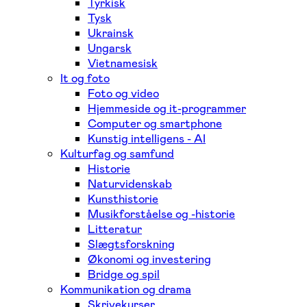
Tyrkisk
Tysk
Ukrainsk
Ungarsk
Vietnamesisk
It og foto
Foto og video
Hjemmeside og it-programmer
Computer og smartphone
Kunstig intelligens - AI
Kulturfag og samfund
Historie
Naturvidenskab
Kunsthistorie
Musikforståelse og -historie
Litteratur
Slægtsforskning
Økonomi og investering
Bridge og spil
Kommunikation og drama
Skrivekurser