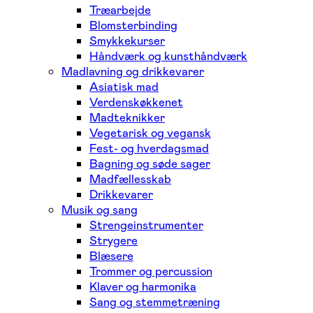
Træarbejde
Blomsterbinding
Smykkekurser
Håndværk og kunsthåndværk
Madlavning og drikkevarer
Asiatisk mad
Verdenskøkkenet
Madteknikker
Vegetarisk og vegansk
Fest- og hverdagsmad
Bagning og søde sager
Madfællesskab
Drikkevarer
Musik og sang
Strengeinstrumenter
Strygere
Blæsere
Trommer og percussion
Klaver og harmonika
Sang og stemmetræning