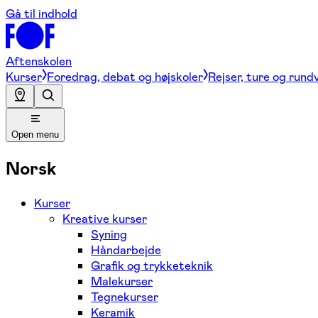
Gå til indhold
Aftenskolen
Kurser
Foredrag, debat og højskoler
Rejser, ture og rund
Open menu
Norsk
Kurser
Kreative kurser
Syning
Håndarbejde
Grafik og trykketeknik
Malekurser
Tegnekurser
Keramik