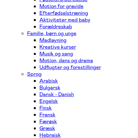
Motion for gravide
Efterfødselstræning
Aktiviteter med baby
Forældreskab
Familie, børn og unge
Madlavning
Kreative kurser
Musik og sang
Motion, dans og drama
Udflugter og forestillinger
Sprog
Arabisk
Bulgarsk
Dansk - Danish
Engelsk
Finsk
Fransk
Færøsk
Græsk
Hebraisk