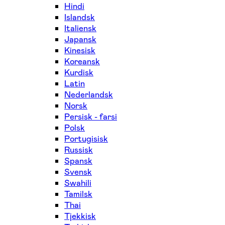
Hindi
Islandsk
Italiensk
Japansk
Kinesisk
Koreansk
Kurdisk
Latin
Nederlandsk
Norsk
Persisk - farsi
Polsk
Portugisisk
Russisk
Spansk
Svensk
Swahili
Tamilsk
Thai
Tjekkisk