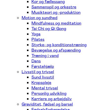
Kor og fællessang
Sammenspil og orkestre
Musikteori og -produktion
Motion og sundhed
Mindfulness og meditation
Tai Chi og Qi Gong
Yoga
Pilates
Styrke- og konditionstræning
Bevægelse og afspænding
Træning i vand
Dans
Førstehjælp
Livsstil og trivsel
Sund livsstil
Kropspleje
Mental trivsel
Personlig udvikling
Karriere og arbejdsliv
Graviditet, fødsel og barsel
Fødselsforberedelse