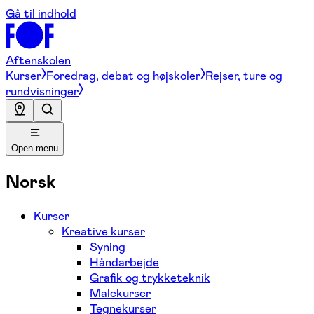
Gå til indhold
Aftenskolen
Kurser
Foredrag, debat og højskoler
Rejser, ture og
rundvisninger
Open menu
Norsk
Kurser
Kreative kurser
Syning
Håndarbejde
Grafik og trykketeknik
Malekurser
Tegnekurser