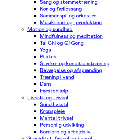
Sang og stemmetræning
Kor og fællessang
Sammenspil og orkestre
Musikteori og -produktion
Motion og sundhed
Mindfulness og meditation
Tai Chi og Qi Gong
Yoga
Pilates
Styrke- og konditionstræning
Bevægelse og afspænding
Træning i vand
Dans
Førstehjælp
Livsstil og trivsel
Sund livsstil
Kropspleje
Mental trivsel
Personlig udvikling
Karriere og arbejdsliv
Graviditet, fødsel og barsel