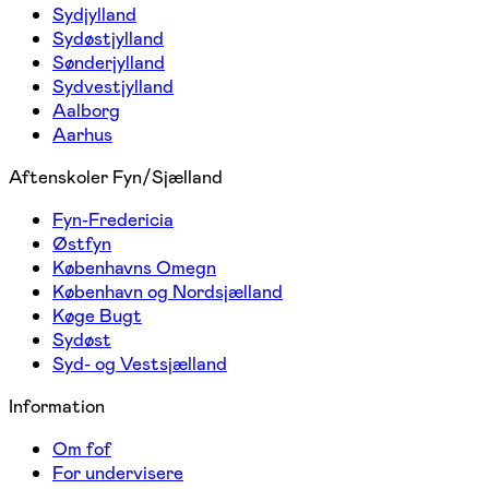
Sydjylland
Sydøstjylland
Sønderjylland
Sydvestjylland
Aalborg
Aarhus
Aftenskoler Fyn/Sjælland
Fyn-Fredericia
Østfyn
Københavns Omegn
København og Nordsjælland
Køge Bugt
Sydøst
Syd- og Vestsjælland
Information
Om fof
For undervisere