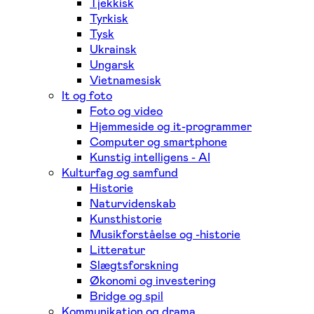
Tjekkisk
Tyrkisk
Tysk
Ukrainsk
Ungarsk
Vietnamesisk
It og foto
Foto og video
Hjemmeside og it-programmer
Computer og smartphone
Kunstig intelligens - AI
Kulturfag og samfund
Historie
Naturvidenskab
Kunsthistorie
Musikforståelse og -historie
Litteratur
Slægtsforskning
Økonomi og investering
Bridge og spil
Kommunikation og drama