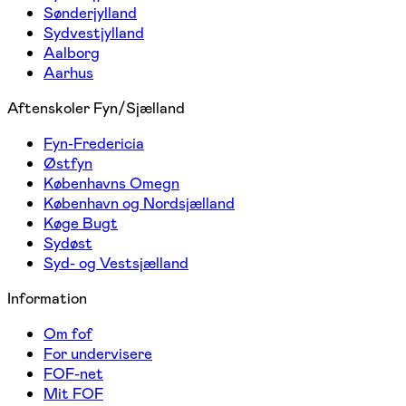
Sønderjylland
Sydvestjylland
Aalborg
Aarhus
Aftenskoler Fyn/Sjælland
Fyn-Fredericia
Østfyn
Københavns Omegn
København og Nordsjælland
Køge Bugt
Sydøst
Syd- og Vestsjælland
Information
Om fof
For undervisere
FOF-net
Mit FOF