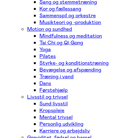
Sang og stemmetræning
Kor og fællessang
Sammenspil og orkestre
Musikteori og -produktion
Motion og sundhed
Mindfulness og meditation
Tai Chi og Qi Gong
Yoga
Pilates
Styrke- og konditionstræning
Bevægelse og afspænding
Træning i vand
Dans
Førstehjælp
Livsstil og trivsel
Sund livsstil
Kropspleje
Mental trivsel
Personlig udvikling
Karriere og arbejdsliv
Graviditet, fødsel og barsel