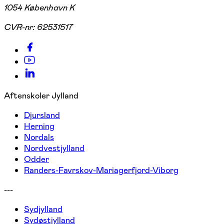
1054 København K
CVR-nr:
62531517
Aftenskoler Jylland
Djursland
Herning
Nordals
Nordvestjylland
Odder
Randers-Favrskov-Mariagerfjord-Viborg
---
Sydjylland
Sydøstjylland