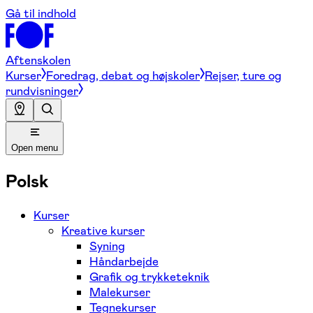
Gå til indhold
Aftenskolen
Kurser
Foredrag, debat og højskoler
Rejser, ture og
rundvisninger
Open menu
Polsk
Kurser
Kreative kurser
Syning
Håndarbejde
Grafik og trykketeknik
Malekurser
Tegnekurser