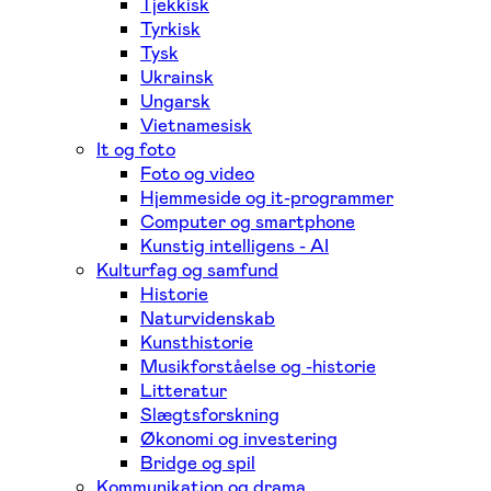
Tjekkisk
Tyrkisk
Tysk
Ukrainsk
Ungarsk
Vietnamesisk
It og foto
Foto og video
Hjemmeside og it-programmer
Computer og smartphone
Kunstig intelligens - AI
Kulturfag og samfund
Historie
Naturvidenskab
Kunsthistorie
Musikforståelse og -historie
Litteratur
Slægtsforskning
Økonomi og investering
Bridge og spil
Kommunikation og drama