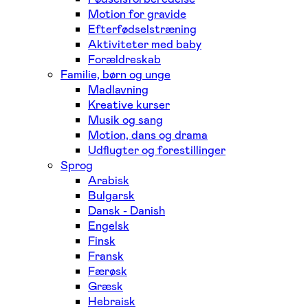
Motion for gravide
Efterfødselstræning
Aktiviteter med baby
Forældreskab
Familie, børn og unge
Madlavning
Kreative kurser
Musik og sang
Motion, dans og drama
Udflugter og forestillinger
Sprog
Arabisk
Bulgarsk
Dansk - Danish
Engelsk
Finsk
Fransk
Færøsk
Græsk
Hebraisk