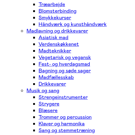
Træarbejde
Blomsterbinding
Smykkekurser
Håndværk og kunsthåndværk
Madlavning og drikkevarer
Asiatisk mad
Verdenskøkkenet
Madteknikker
Vegetarisk og vegansk
Fest- og hverdagsmad
Bagning og søde sager
Madfællesskab
Drikkevarer
Musik og sang
Strengeinstrumenter
Strygere
Blæsere
Trommer og percussion
Klaver og harmonika
Sang og stemmetræning