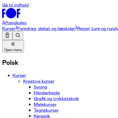
Gå til indhold
Aftenskolen
Kurser
Foredrag, debat og højskoler
Rejser, ture og rund
Open menu
Polsk
Kurser
Kreative kurser
Syning
Håndarbejde
Grafik og trykketeknik
Malekurser
Tegnekurser
Keramik