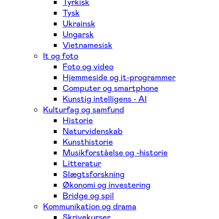
Tyrkisk
Tysk
Ukrainsk
Ungarsk
Vietnamesisk
It og foto
Foto og video
Hjemmeside og it-programmer
Computer og smartphone
Kunstig intelligens - AI
Kulturfag og samfund
Historie
Naturvidenskab
Kunsthistorie
Musikforståelse og -historie
Litteratur
Slægtsforskning
Økonomi og investering
Bridge og spil
Kommunikation og drama
Skrivekurser