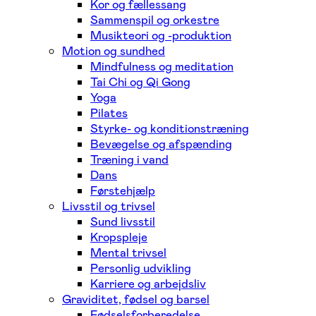
Kor og fællessang
Sammenspil og orkestre
Musikteori og -produktion
Motion og sundhed
Mindfulness og meditation
Tai Chi og Qi Gong
Yoga
Pilates
Styrke- og konditionstræning
Bevægelse og afspænding
Træning i vand
Dans
Førstehjælp
Livsstil og trivsel
Sund livsstil
Kropspleje
Mental trivsel
Personlig udvikling
Karriere og arbejdsliv
Graviditet, fødsel og barsel
Fødselsforberedelse