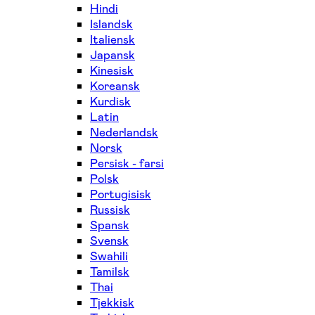
Hindi
Islandsk
Italiensk
Japansk
Kinesisk
Koreansk
Kurdisk
Latin
Nederlandsk
Norsk
Persisk - farsi
Polsk
Portugisisk
Russisk
Spansk
Svensk
Swahili
Tamilsk
Thai
Tjekkisk