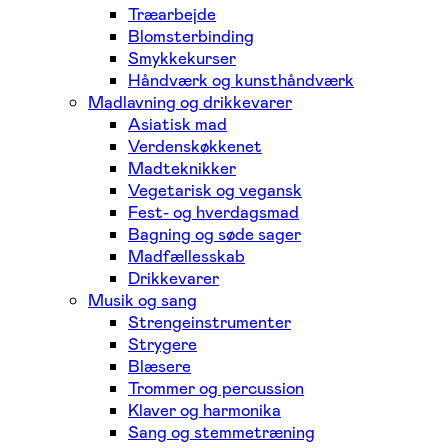
Træarbejde
Blomsterbinding
Smykkekurser
Håndværk og kunsthåndværk
Madlavning og drikkevarer
Asiatisk mad
Verdenskøkkenet
Madteknikker
Vegetarisk og vegansk
Fest- og hverdagsmad
Bagning og søde sager
Madfællesskab
Drikkevarer
Musik og sang
Strengeinstrumenter
Strygere
Blæsere
Trommer og percussion
Klaver og harmonika
Sang og stemmetræning