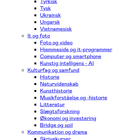
Tyrkisk
Tysk
Ukrainsk
Ungarsk
Vietnamesisk
It og foto
Foto og video
Hjemmeside og it-programmer
Computer og smartphone
Kunstig intelligens - AI
Kulturfag og samfund
Historie
Naturvidenskab
Kunsthistorie
Musikforståelse og -historie
Litteratur
Slægtsforskning
Økonomi og investering
Bridge og spil
Kommunikation og drama
Skrivekurser