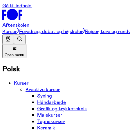
Gå til indhold
Aftenskolen
Kurser
Foredrag, debat og højskoler
Rejser, ture og rund
Open menu
Polsk
Kurser
Kreative kurser
Syning
Håndarbejde
Grafik og trykketeknik
Malekurser
Tegnekurser
Keramik