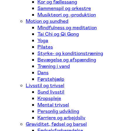
Kor og fællessang
Sammenspil og orkestre
Musikteori og -produktion
Motion og sundhed
Mindfulness og meditation
Tai Chi og Qi Gong
Yoga
Pilates
Styrke- og konditionstræning
Bevægelse og afspænding
Træning i vand
Dans
Førstehjælp
Livsstil og trivsel
Sund livsstil
Kropspleje
Mental trivsel
Personlig udvikling
Karriere og arbejdsliv
Graviditet, fødsel og barsel
Fødselsforberedelse