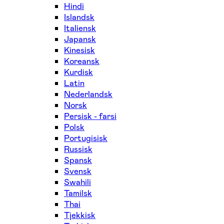
Hindi
Islandsk
Italiensk
Japansk
Kinesisk
Koreansk
Kurdisk
Latin
Nederlandsk
Norsk
Persisk - farsi
Polsk
Portugisisk
Russisk
Spansk
Svensk
Swahili
Tamilsk
Thai
Tjekkisk