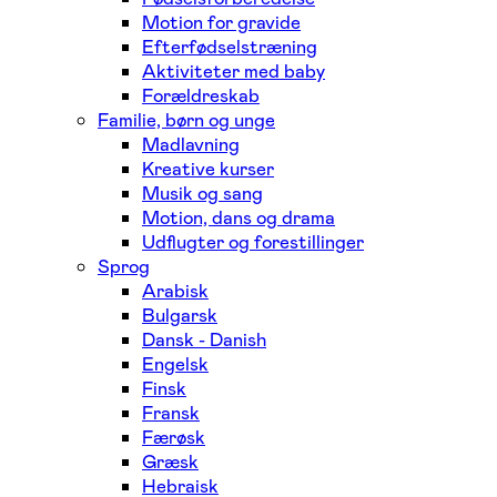
Motion for gravide
Efterfødselstræning
Aktiviteter med baby
Forældreskab
Familie, børn og unge
Madlavning
Kreative kurser
Musik og sang
Motion, dans og drama
Udflugter og forestillinger
Sprog
Arabisk
Bulgarsk
Dansk - Danish
Engelsk
Finsk
Fransk
Færøsk
Græsk
Hebraisk