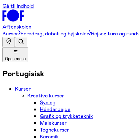
Gå til indhold
Aftenskolen
Kurser
Foredrag, debat og højskoler
Rejser, ture og rund
Open menu
Portugisisk
Kurser
Kreative kurser
Syning
Håndarbejde
Grafik og trykketeknik
Malekurser
Tegnekurser
Keramik