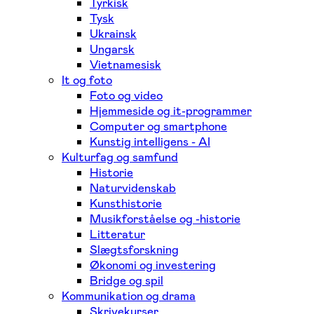
Tyrkisk
Tysk
Ukrainsk
Ungarsk
Vietnamesisk
It og foto
Foto og video
Hjemmeside og it-programmer
Computer og smartphone
Kunstig intelligens - AI
Kulturfag og samfund
Historie
Naturvidenskab
Kunsthistorie
Musikforståelse og -historie
Litteratur
Slægtsforskning
Økonomi og investering
Bridge og spil
Kommunikation og drama
Skrivekurser