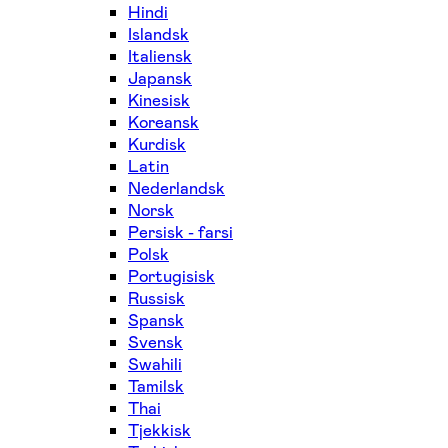
Hindi
Islandsk
Italiensk
Japansk
Kinesisk
Koreansk
Kurdisk
Latin
Nederlandsk
Norsk
Persisk - farsi
Polsk
Portugisisk
Russisk
Spansk
Svensk
Swahili
Tamilsk
Thai
Tjekkisk