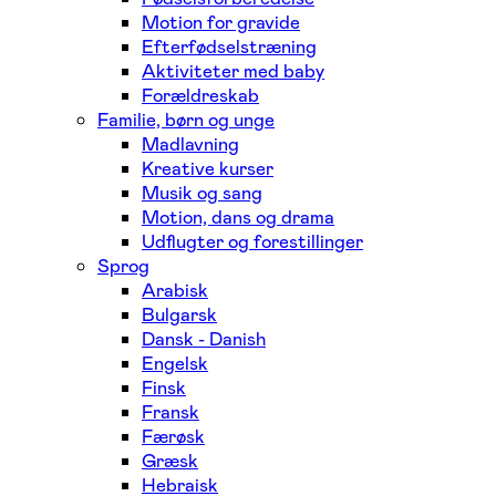
Motion for gravide
Efterfødselstræning
Aktiviteter med baby
Forældreskab
Familie, børn og unge
Madlavning
Kreative kurser
Musik og sang
Motion, dans og drama
Udflugter og forestillinger
Sprog
Arabisk
Bulgarsk
Dansk - Danish
Engelsk
Finsk
Fransk
Færøsk
Græsk
Hebraisk