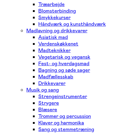
Træarbejde
Blomsterbinding
Smykkekurser
Håndværk og kunsthåndværk
Madlavning og drikkevarer
Asiatisk mad
Verdenskøkkenet
Madteknikker
Vegetarisk og vegansk
Fest- og hverdagsmad
Bagning og søde sager
Madfællesskab
Drikkevarer
Musik og sang
Strengeinstrumenter
Strygere
Blæsere
Trommer og percussion
Klaver og harmonika
Sang og stemmetræning