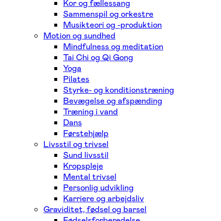
Kor og fællessang
Sammenspil og orkestre
Musikteori og -produktion
Motion og sundhed
Mindfulness og meditation
Tai Chi og Qi Gong
Yoga
Pilates
Styrke- og konditionstræning
Bevægelse og afspænding
Træning i vand
Dans
Førstehjælp
Livsstil og trivsel
Sund livsstil
Kropspleje
Mental trivsel
Personlig udvikling
Karriere og arbejdsliv
Graviditet, fødsel og barsel
Fødselsforberedelse