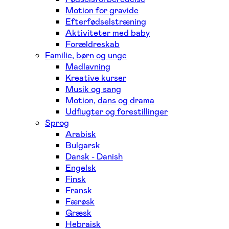
Motion for gravide
Efterfødselstræning
Aktiviteter med baby
Forældreskab
Familie, børn og unge
Madlavning
Kreative kurser
Musik og sang
Motion, dans og drama
Udflugter og forestillinger
Sprog
Arabisk
Bulgarsk
Dansk - Danish
Engelsk
Finsk
Fransk
Færøsk
Græsk
Hebraisk