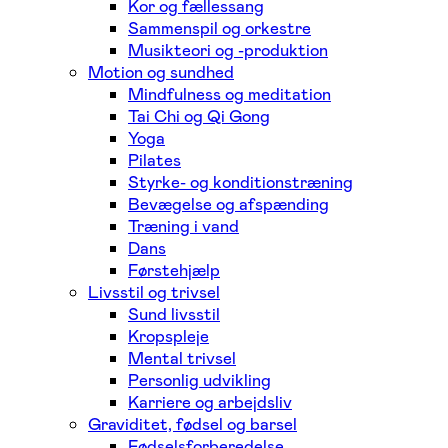
Kor og fællessang
Sammenspil og orkestre
Musikteori og -produktion
Motion og sundhed
Mindfulness og meditation
Tai Chi og Qi Gong
Yoga
Pilates
Styrke- og konditionstræning
Bevægelse og afspænding
Træning i vand
Dans
Førstehjælp
Livsstil og trivsel
Sund livsstil
Kropspleje
Mental trivsel
Personlig udvikling
Karriere og arbejdsliv
Graviditet, fødsel og barsel
Fødselsforberedelse