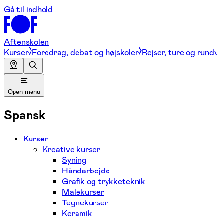
Gå til indhold
Aftenskolen
Kurser
Foredrag, debat og højskoler
Rejser, ture og rund
Open menu
Spansk
Kurser
Kreative kurser
Syning
Håndarbejde
Grafik og trykketeknik
Malekurser
Tegnekurser
Keramik