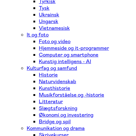
Tyrkisk
Tysk
Ukrainsk
Ungarsk
Vietnamesisk
It og foto
Foto og video
Hjemmeside og it-programmer
Computer og smartphone
Kunstig intelligens - AI
Kulturfag og samfund
Historie
Naturvidenskab
Kunsthistorie
Musikforståelse og -historie
Litteratur
Slægtsforskning
Økonomi og investering
Bridge og spil
Kommunikation og drama
Skrivekurser