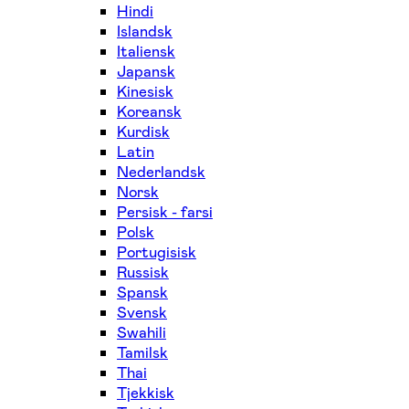
Hindi
Islandsk
Italiensk
Japansk
Kinesisk
Koreansk
Kurdisk
Latin
Nederlandsk
Norsk
Persisk - farsi
Polsk
Portugisisk
Russisk
Spansk
Svensk
Swahili
Tamilsk
Thai
Tjekkisk