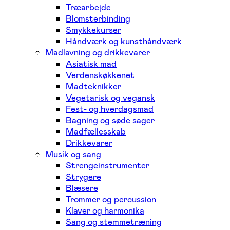
Træarbejde
Blomsterbinding
Smykkekurser
Håndværk og kunsthåndværk
Madlavning og drikkevarer
Asiatisk mad
Verdenskøkkenet
Madteknikker
Vegetarisk og vegansk
Fest- og hverdagsmad
Bagning og søde sager
Madfællesskab
Drikkevarer
Musik og sang
Strengeinstrumenter
Strygere
Blæsere
Trommer og percussion
Klaver og harmonika
Sang og stemmetræning