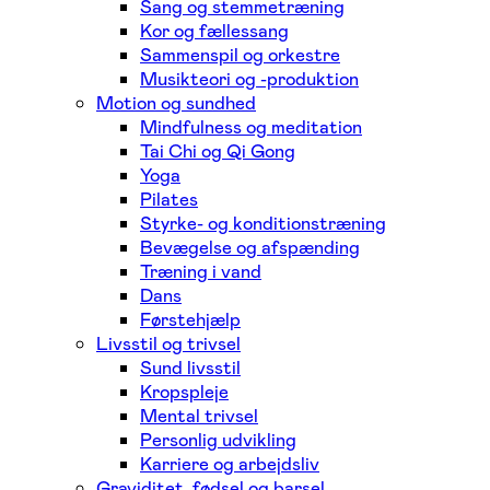
Sang og stemmetræning
Kor og fællessang
Sammenspil og orkestre
Musikteori og -produktion
Motion og sundhed
Mindfulness og meditation
Tai Chi og Qi Gong
Yoga
Pilates
Styrke- og konditionstræning
Bevægelse og afspænding
Træning i vand
Dans
Førstehjælp
Livsstil og trivsel
Sund livsstil
Kropspleje
Mental trivsel
Personlig udvikling
Karriere og arbejdsliv
Graviditet, fødsel og barsel