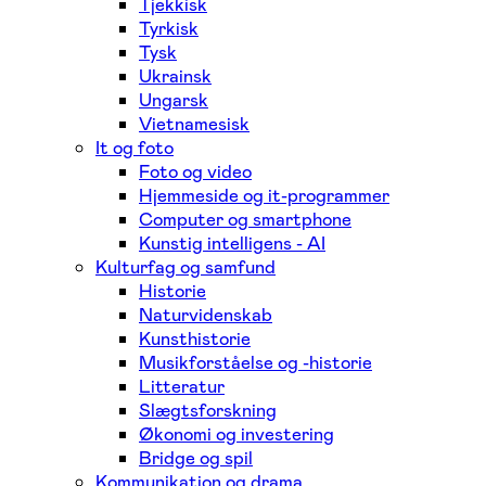
Tjekkisk
Tyrkisk
Tysk
Ukrainsk
Ungarsk
Vietnamesisk
It og foto
Foto og video
Hjemmeside og it-programmer
Computer og smartphone
Kunstig intelligens - AI
Kulturfag og samfund
Historie
Naturvidenskab
Kunsthistorie
Musikforståelse og -historie
Litteratur
Slægtsforskning
Økonomi og investering
Bridge og spil
Kommunikation og drama