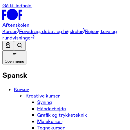
Gå til indhold
Aftenskolen
Kurser
Foredrag, debat og højskoler
Rejser, ture og
rundvisninger
Open menu
Spansk
Kurser
Kreative kurser
Syning
Håndarbejde
Grafik og trykketeknik
Malekurser
Tegnekurser