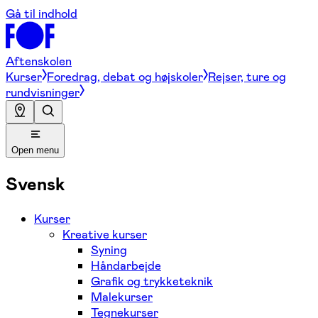
Gå til indhold
Aftenskolen
Kurser
Foredrag, debat og højskoler
Rejser, ture og
rundvisninger
Open menu
Svensk
Kurser
Kreative kurser
Syning
Håndarbejde
Grafik og trykketeknik
Malekurser
Tegnekurser