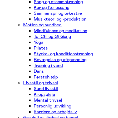
Sang og stemmetræning
Kor og fællessang
Sammenspil og orkestre
Musikteori og -produktion
Motion og sundhed
Mindfulness og meditation
Tai Chi og Qi Gong
Yoga
Pilates
Styrke- og konditionstræning
Bevægelse og afspænding
Træning i vand
Dans
Førstehjælp
Livsstil og trivsel
Sund livsstil
Kropspleje
Mental trivsel
Personlig udvikling
Karriere og arbejdsliv
Graviditet, fødsel og barsel