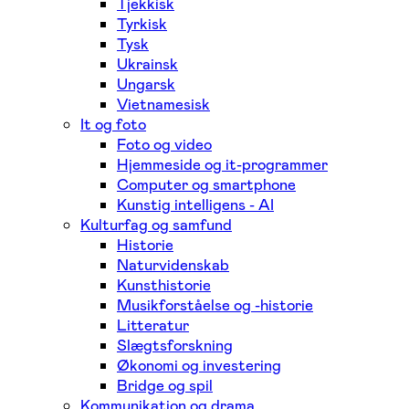
Tjekkisk
Tyrkisk
Tysk
Ukrainsk
Ungarsk
Vietnamesisk
It og foto
Foto og video
Hjemmeside og it-programmer
Computer og smartphone
Kunstig intelligens - AI
Kulturfag og samfund
Historie
Naturvidenskab
Kunsthistorie
Musikforståelse og -historie
Litteratur
Slægtsforskning
Økonomi og investering
Bridge og spil
Kommunikation og drama