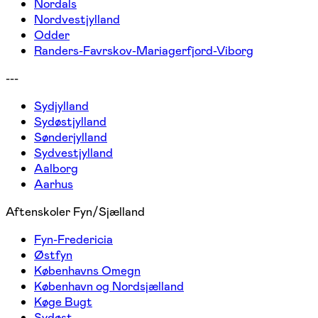
Nordals
Nordvestjylland
Odder
Randers-Favrskov-Mariagerfjord-Viborg
---
Sydjylland
Sydøstjylland
Sønderjylland
Sydvestjylland
Aalborg
Aarhus
Aftenskoler Fyn/Sjælland
Fyn-Fredericia
Østfyn
Københavns Omegn
København og Nordsjælland
Køge Bugt
Sydøst