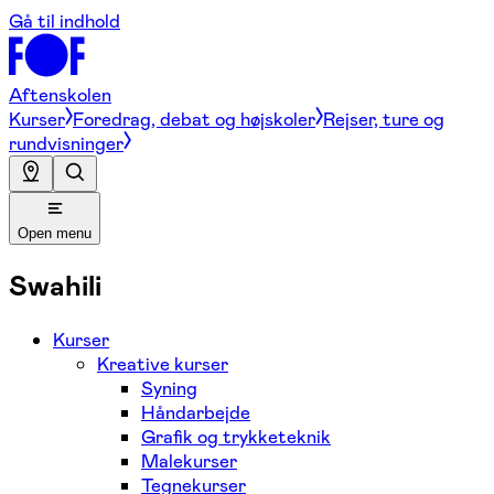
Gå til indhold
Aftenskolen
Kurser
Foredrag, debat og højskoler
Rejser, ture og
rundvisninger
Open menu
Swahili
Kurser
Kreative kurser
Syning
Håndarbejde
Grafik og trykketeknik
Malekurser
Tegnekurser