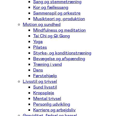
Sang og stemmetræning
Kor og fællessang
Sammenspil og orkestre
Musikteori og -produktion
Motion og sundhed
Mindfulness og meditation
Tai Chi og Qi Gong
Yoga
Pilates
Styrke- og konditionstræning
Bevægelse og afspænding
Træning i vand
Dans
Førstehjælp
Livsstil og trivsel
Sund livsstil
Kropspleje
Mental trivsel
Personlig udvikling
Karriere og arbejdsliv
Graviditet, fødsel og barsel