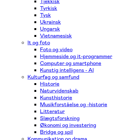
Tjekkisk
Tyrkisk
Tysk
Ukrainsk
Ungarsk
Vietnamesisk
It og foto
Foto og video
Hjemmeside og it-programmer
Computer og smartphone
Kunstig intelligens - AI
Kulturfag og samfund
Historie
Naturvidenskab
Kunsthistorie
Musikforståelse og -historie
Litteratur
Slægtsforskning
Økonomi og investering
Bridge og spil
Kommunikation og drama