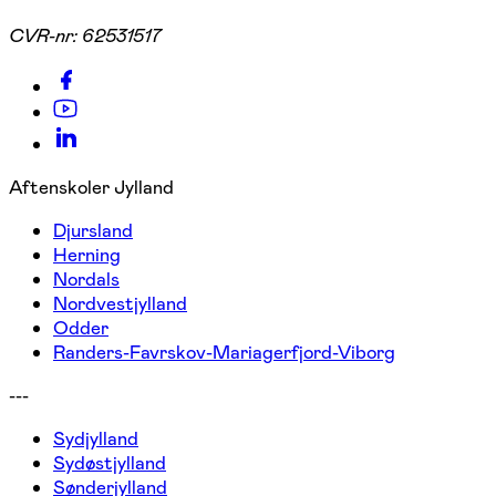
CVR-nr:
62531517
Aftenskoler Jylland
Djursland
Herning
Nordals
Nordvestjylland
Odder
Randers-Favrskov-Mariagerfjord-Viborg
---
Sydjylland
Sydøstjylland
Sønderjylland