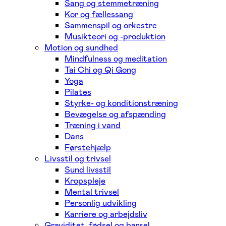
Sang og stemmetræning
Kor og fællessang
Sammenspil og orkestre
Musikteori og -produktion
Motion og sundhed
Mindfulness og meditation
Tai Chi og Qi Gong
Yoga
Pilates
Styrke- og konditionstræning
Bevægelse og afspænding
Træning i vand
Dans
Førstehjælp
Livsstil og trivsel
Sund livsstil
Kropspleje
Mental trivsel
Personlig udvikling
Karriere og arbejdsliv
Graviditet, fødsel og barsel