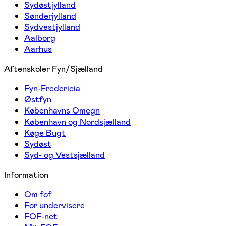
Sydøstjylland
Sønderjylland
Sydvestjylland
Aalborg
Aarhus
Aftenskoler Fyn/Sjælland
Fyn-Fredericia
Østfyn
Københavns Omegn
København og Nordsjælland
Køge Bugt
Sydøst
Syd- og Vestsjælland
Information
Om fof
For undervisere
FOF-net