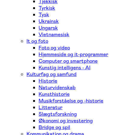
Tjekkisk
Tyrkisk
Tysk
Ukrainsk
Ungarsk
Vietnamesisk
It og foto
Foto og video
Hjemmeside og it-programmer
Computer og smartphone
Kunstig intelligens - AI
Kulturfag og samfund
Historie
Naturvidenskab
Kunsthistorie
Musikforståelse og -historie
Litteratur
Slægtsforskning
Økonomi og investering
Bridge og spil
Kommunikation og drama