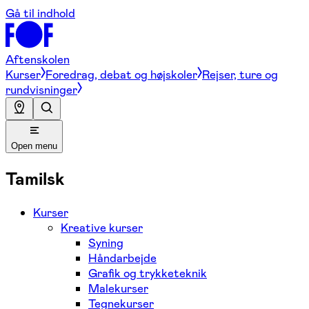
Gå til indhold
Aftenskolen
Kurser
Foredrag, debat og højskoler
Rejser, ture og
rundvisninger
Open menu
Tamilsk
Kurser
Kreative kurser
Syning
Håndarbejde
Grafik og trykketeknik
Malekurser
Tegnekurser