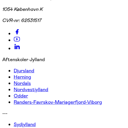
1054 København K
CVR-nr:
62531517
Aftenskoler Jylland
Djursland
Herning
Nordals
Nordvestjylland
Odder
Randers-Favrskov-Mariagerfjord-Viborg
---
Sydjylland