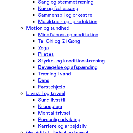
Sang og stemmetræning
Kor og fællessang
Sammenspil og orkestre
Musikteori og -produktion
Motion og sundhed
Mindfulness og meditation
Tai Chi og Qi Gong
Yoga
Pilates
Styrke- og konditionstræning
Bevægelse og afspænding
Træning i vand
Dans
Førstehjælp
Livsstil og trivsel
Sund livsstil
Kropspleje
Mental trivsel
Personlig udvikling
Karriere og arbejdsliv
Graviditet, fødsel og barsel