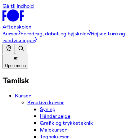
Gå til indhold
Aftenskolen
Kurser
Foredrag, debat og højskoler
Rejser, ture og
rundvisninger
Open menu
Tamilsk
Kurser
Kreative kurser
Syning
Håndarbejde
Grafik og trykketeknik
Malekurser
Tegnekurser