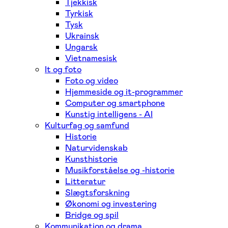
Tjekkisk
Tyrkisk
Tysk
Ukrainsk
Ungarsk
Vietnamesisk
It og foto
Foto og video
Hjemmeside og it-programmer
Computer og smartphone
Kunstig intelligens - AI
Kulturfag og samfund
Historie
Naturvidenskab
Kunsthistorie
Musikforståelse og -historie
Litteratur
Slægtsforskning
Økonomi og investering
Bridge og spil
Kommunikation og drama