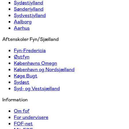
Sydøstjylland
Sønderjylland
Sydvestjylland
Aalborg
Aarhus
Aftenskoler Fyn/Sjælland
Fyn-Fredericia
Østfyn
Københavns Omegn
København og Nordsjælland
Køge Bugt
Sydøst
Syd- og Vestsjælland
Information
Om fof
For undervisere
FOF-net