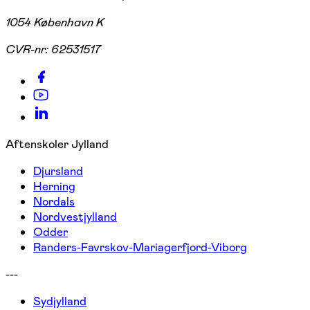
1054 København K
CVR-nr:
62531517
Aftenskoler Jylland
Djursland
Herning
Nordals
Nordvestjylland
Odder
Randers-Favrskov-Mariagerfjord-Viborg
---
Sydjylland