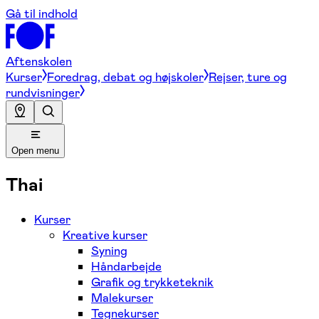
Gå til indhold
Aftenskolen
Kurser
Foredrag, debat og højskoler
Rejser, ture og
rundvisninger
Open menu
Thai
Kurser
Kreative kurser
Syning
Håndarbejde
Grafik og trykketeknik
Malekurser
Tegnekurser