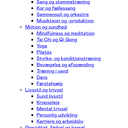
Sang og stemmetræning
Kor og fællessang
Sammenspil og orkestre
Musikteori og -produktion
Motion og sundhed
Mindfulness og meditation
Tai Chi og Qi Gong
Yoga
Pilates
Styrke- og konditionstræning
Bevægelse og afspænding
Træning i vand
Dans
Førstehjælp
Livsstil og trivsel
Sund livsstil
Kropspleje
Mental trivsel
Personlig udvikling
Karriere og arbejdsliv
Graviditet, fødsel og barsel