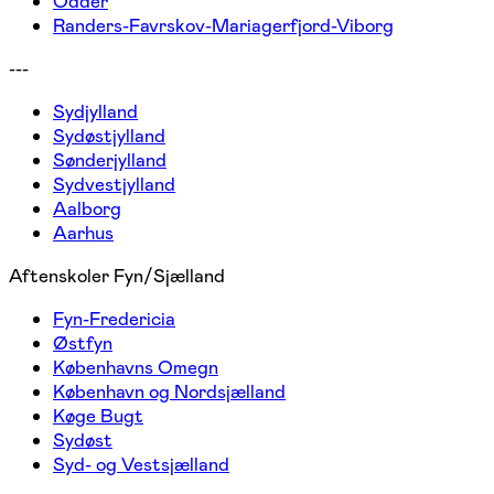
Odder
Randers-Favrskov-Mariagerfjord-Viborg
---
Sydjylland
Sydøstjylland
Sønderjylland
Sydvestjylland
Aalborg
Aarhus
Aftenskoler Fyn/Sjælland
Fyn-Fredericia
Østfyn
Københavns Omegn
København og Nordsjælland
Køge Bugt
Sydøst
Syd- og Vestsjælland