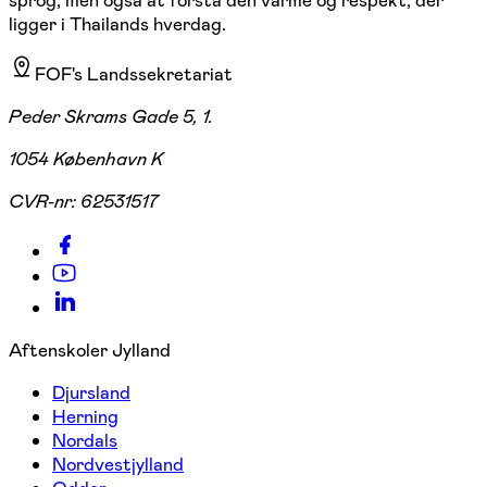
sprog, men også at forstå den varme og respekt, der
ligger i Thailands hverdag.
FOF's Landssekretariat
Peder Skrams Gade 5, 1.
1054 København K
CVR-nr:
62531517
Aftenskoler Jylland
Djursland
Herning
Nordals
Nordvestjylland