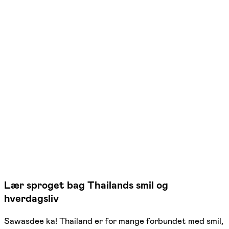
FOF København og Nordsjælland
Se hold
Thai – niveau B1
Frederiksberg
1 hold
Lær sproget bag Thailands smil og
hverdagsliv
Sawasdee ka! Thailand er for mange forbundet med smil,