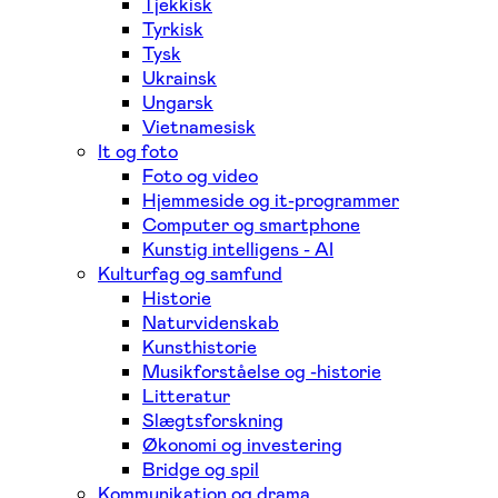
Tjekkisk
Tyrkisk
Tysk
Ukrainsk
Ungarsk
Vietnamesisk
It og foto
Foto og video
Hjemmeside og it-programmer
Computer og smartphone
Kunstig intelligens - AI
Kulturfag og samfund
Historie
Naturvidenskab
Kunsthistorie
Musikforståelse og -historie
Litteratur
Slægtsforskning
Økonomi og investering
Bridge og spil
Kommunikation og drama