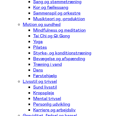
Sang og stemmetræning
Kor og fællessang
Sammenspil og orkestre
Musikteori og -produktion
Motion og sundhed
Mindfulness og meditation
Tai Chi og Qi Gong
Yoga
Pilates
Styrke- og konditionstræning
Bevægelse og afspænding
Træning i vand
Dans
Førstehjælp
Livsstil og trivsel
Sund livsstil
Kropspleje
Mental trivsel
Personlig udvikling
Karriere og arbejdsliv
Graviditet, fødsel og barsel