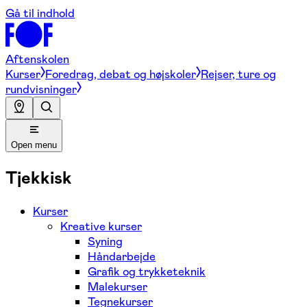
Gå til indhold
Aftenskolen
Kurser
Foredrag, debat og højskoler
Rejser, ture og
rundvisninger
Open menu
Tjekkisk
Kurser
Kreative kurser
Syning
Håndarbejde
Grafik og trykketeknik
Malekurser
Tegnekurser