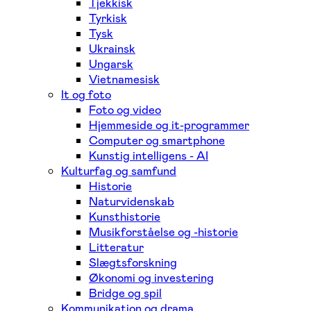
Tjekkisk
Tyrkisk
Tysk
Ukrainsk
Ungarsk
Vietnamesisk
It og foto
Foto og video
Hjemmeside og it-programmer
Computer og smartphone
Kunstig intelligens - AI
Kulturfag og samfund
Historie
Naturvidenskab
Kunsthistorie
Musikforståelse og -historie
Litteratur
Slægtsforskning
Økonomi og investering
Bridge og spil
Kommunikation og drama