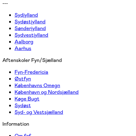
---
Sydjylland
Sydøstjylland
Sønderjylland
Sydvestjylland
Aalborg
Aarhus
Aftenskoler Fyn/Sjælland
Fyn-Fredericia
Østfyn
Københavns Omegn
København og Nordsjælland
Køge Bugt
Sydøst
Syd- og Vestsjælland
Information
Om fof