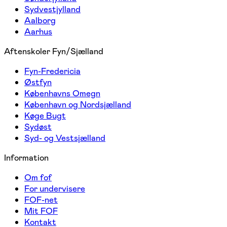
Sydvestjylland
Aalborg
Aarhus
Aftenskoler Fyn/Sjælland
Fyn-Fredericia
Østfyn
Københavns Omegn
København og Nordsjælland
Køge Bugt
Sydøst
Syd- og Vestsjælland
Information
Om fof
For undervisere
FOF-net
Mit FOF
Kontakt