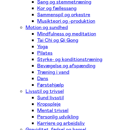
Sang og stemmetræning
Kor og fællessang
Sammenspil og orkestre
Musikteori og -produktion
Motion og sundhed
Mindfulness og meditation
Tai Chi og Qi Gong
Yoga
Pilates
Styrke- og konditionstræning
Bevægelse og afspænding
Træning i vand
Dans
Førstehjælp
Livsstil og trivsel
Sund livsstil
Kropspleje
Mental trivsel
Personlig udvikling
Karriere og arbejdsliv
Graviditet, fødsel og barsel