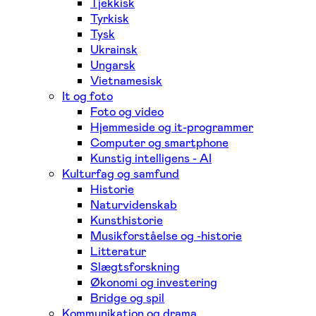
Tjekkisk
Tyrkisk
Tysk
Ukrainsk
Ungarsk
Vietnamesisk
It og foto
Foto og video
Hjemmeside og it-programmer
Computer og smartphone
Kunstig intelligens - AI
Kulturfag og samfund
Historie
Naturvidenskab
Kunsthistorie
Musikforståelse og -historie
Litteratur
Slægtsforskning
Økonomi og investering
Bridge og spil
Kommunikation og drama