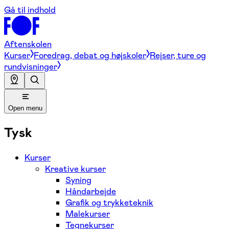
Gå til indhold
Aftenskolen
Kurser
Foredrag, debat og højskoler
Rejser, ture og
rundvisninger
Open menu
Tysk
Kurser
Kreative kurser
Syning
Håndarbejde
Grafik og trykketeknik
Malekurser
Tegnekurser