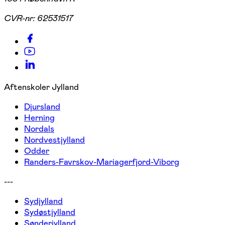
CVR-nr:
62531517
Aftenskoler Jylland
Djursland
Herning
Nordals
Nordvestjylland
Odder
Randers-Favrskov-Mariagerfjord-Viborg
---
Sydjylland
Sydøstjylland
Sønderjylland