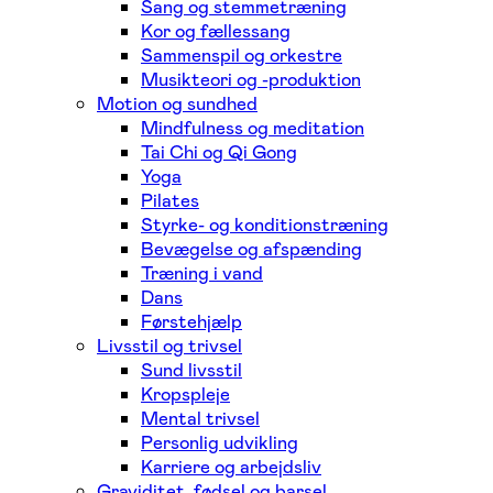
Sang og stemmetræning
Kor og fællessang
Sammenspil og orkestre
Musikteori og -produktion
Motion og sundhed
Mindfulness og meditation
Tai Chi og Qi Gong
Yoga
Pilates
Styrke- og konditionstræning
Bevægelse og afspænding
Træning i vand
Dans
Førstehjælp
Livsstil og trivsel
Sund livsstil
Kropspleje
Mental trivsel
Personlig udvikling
Karriere og arbejdsliv
Graviditet, fødsel og barsel