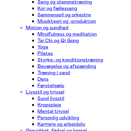
Sang og stemmetræning
Kor og fællessang
Sammenspil og orkestre
Musikteori og -produktion
Motion og sundhed
Mindfulness og meditation
Tai Chi og Qi Gong
Yoga
Pilates
Styrke- og konditionstræning
Bevægelse og afspænding
Træning i vand
Dans
Førstehjælp
Livsstil og trivsel
Sund livsstil
Kropspleje
Mental trivsel
Personlig udvikling
Karriere og arbejdsliv
Graviditet, fødsel og barsel