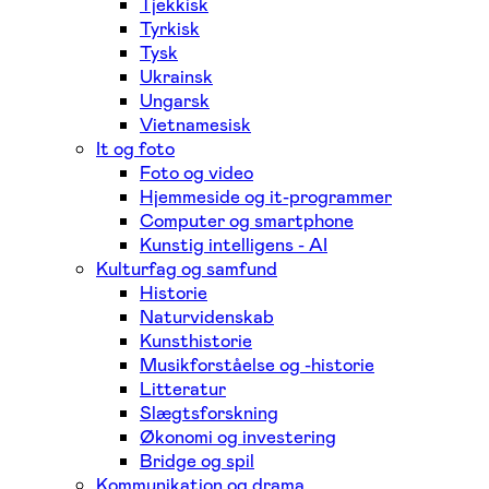
Tjekkisk
Tyrkisk
Tysk
Ukrainsk
Ungarsk
Vietnamesisk
It og foto
Foto og video
Hjemmeside og it-programmer
Computer og smartphone
Kunstig intelligens - AI
Kulturfag og samfund
Historie
Naturvidenskab
Kunsthistorie
Musikforståelse og -historie
Litteratur
Slægtsforskning
Økonomi og investering
Bridge og spil
Kommunikation og drama