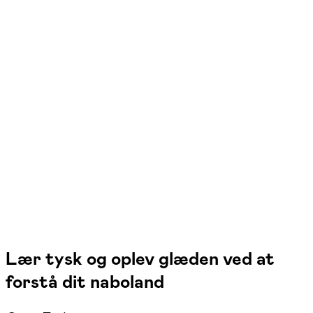
FOF København og Nordsjælland
Se hold
Tysk – niveau C1+
2 hold
Lær tysk og oplev glæden ved at
forstå dit naboland