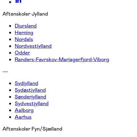
Aftenskoler Jylland
Djursland
Herning
Nordals
Nordvestjylland
Odder
Randers-Favrskov-Mariagerfjord-Viborg
---
Sydjylland
Sydøstjylland
Sønderjylland
Sydvestjylland
Aalborg
Aarhus
Aftenskoler Fyn/Sjælland