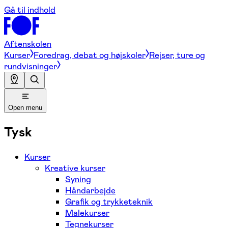
Gå til indhold
Aftenskolen
Kurser
Foredrag, debat og højskoler
Rejser, ture og
rundvisninger
Open menu
Tysk
Kurser
Kreative kurser
Syning
Håndarbejde
Grafik og trykketeknik
Malekurser
Tegnekurser