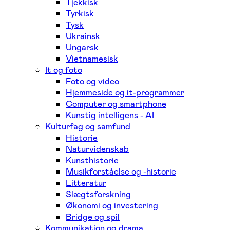
Tjekkisk
Tyrkisk
Tysk
Ukrainsk
Ungarsk
Vietnamesisk
It og foto
Foto og video
Hjemmeside og it-programmer
Computer og smartphone
Kunstig intelligens - AI
Kulturfag og samfund
Historie
Naturvidenskab
Kunsthistorie
Musikforståelse og -historie
Litteratur
Slægtsforskning
Økonomi og investering
Bridge og spil
Kommunikation og drama