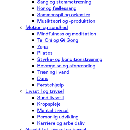
Sang og stemmetræning
Kor og fællessang
Sammenspil og orkestre
Musikteori og -produktion
Motion og sundhed
Mindfulness og meditation
Tai Chi og Qi Gong
Yoga
Pilates
Styrke- og konditionstræning
Bevægelse og afspænding
Træning i vand
Dans
Førstehjælp
Livsstil og trivsel
Sund livsstil
Kropspleje
Mental trivsel
Personlig udvikling
Karriere og arbejdsliv
Graviditet, fødsel og barsel