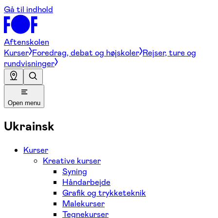
Gå til indhold
Aftenskolen
Kurser
Foredrag, debat og højskoler
Rejser, ture og
rundvisninger
Open menu
Ukrainsk
Kurser
Kreative kurser
Syning
Håndarbejde
Grafik og trykketeknik
Malekurser
Tegnekurser