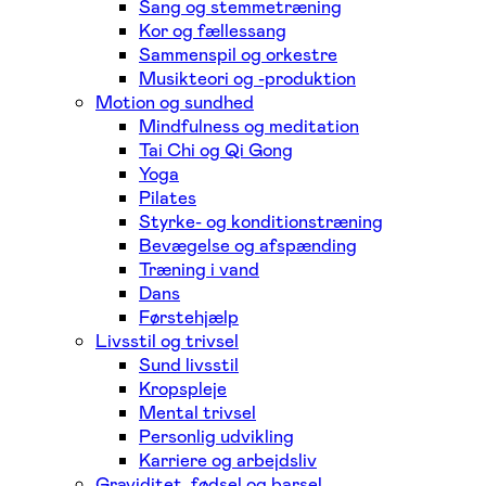
Sang og stemmetræning
Kor og fællessang
Sammenspil og orkestre
Musikteori og -produktion
Motion og sundhed
Mindfulness og meditation
Tai Chi og Qi Gong
Yoga
Pilates
Styrke- og konditionstræning
Bevægelse og afspænding
Træning i vand
Dans
Førstehjælp
Livsstil og trivsel
Sund livsstil
Kropspleje
Mental trivsel
Personlig udvikling
Karriere og arbejdsliv
Graviditet, fødsel og barsel