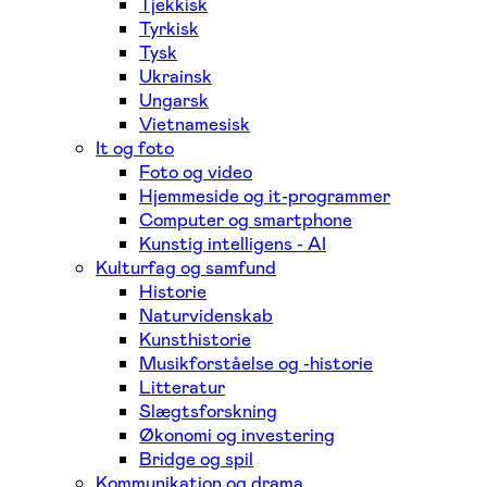
Tjekkisk
Tyrkisk
Tysk
Ukrainsk
Ungarsk
Vietnamesisk
It og foto
Foto og video
Hjemmeside og it-programmer
Computer og smartphone
Kunstig intelligens - AI
Kulturfag og samfund
Historie
Naturvidenskab
Kunsthistorie
Musikforståelse og -historie
Litteratur
Slægtsforskning
Økonomi og investering
Bridge og spil
Kommunikation og drama