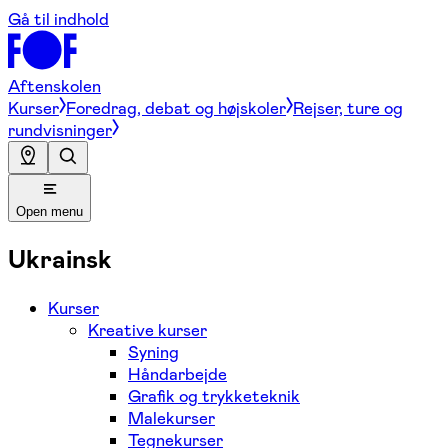
Gå til indhold
Aftenskolen
Kurser
Foredrag, debat og højskoler
Rejser, ture og
rundvisninger
Open menu
Ukrainsk
Kurser
Kreative kurser
Syning
Håndarbejde
Grafik og trykketeknik
Malekurser
Tegnekurser