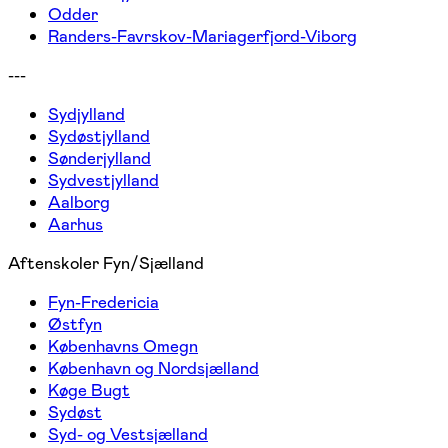
Odder
Randers-Favrskov-Mariagerfjord-Viborg
---
Sydjylland
Sydøstjylland
Sønderjylland
Sydvestjylland
Aalborg
Aarhus
Aftenskoler Fyn/Sjælland
Fyn-Fredericia
Østfyn
Københavns Omegn
København og Nordsjælland
Køge Bugt
Sydøst
Syd- og Vestsjælland