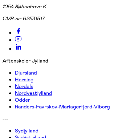
1054 København K
CVR-nr:
62531517
Aftenskoler Jylland
Djursland
Herning
Nordals
Nordvestjylland
Odder
Randers-Favrskov-Mariagerfjord-Viborg
---
Sydjylland
Sydøstjylland