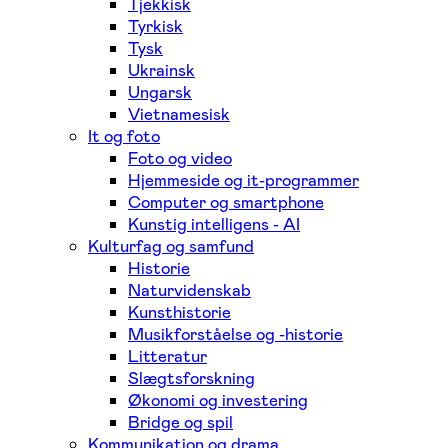
Tjekkisk
Tyrkisk
Tysk
Ukrainsk
Ungarsk
Vietnamesisk
It og foto
Foto og video
Hjemmeside og it-programmer
Computer og smartphone
Kunstig intelligens - AI
Kulturfag og samfund
Historie
Naturvidenskab
Kunsthistorie
Musikforståelse og -historie
Litteratur
Slægtsforskning
Økonomi og investering
Bridge og spil
Kommunikation og drama