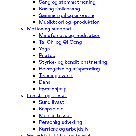
Sang og stemmetræning
Kor og fællessang
Sammenspil og orkestre
Musikteori og -produktion
Motion og sundhed
Mindfulness og meditation
Tai Chi og Qi Gong
Yoga
Pilates
Styrke- og konditionstræning
Bevægelse og afspænding
Træning i vand
Dans
Førstehjælp
Livsstil og trivsel
Sund livsstil
Kropspleje
Mental trivsel
Personlig udvikling
Karriere og arbejdsliv
Graviditet, fødsel og barsel