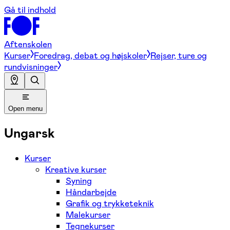
Gå til indhold
Aftenskolen
Kurser
Foredrag, debat og højskoler
Rejser, ture og
rundvisninger
Open menu
Ungarsk
Kurser
Kreative kurser
Syning
Håndarbejde
Grafik og trykketeknik
Malekurser
Tegnekurser