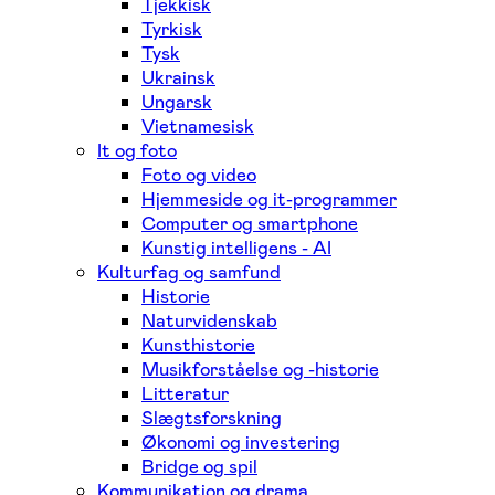
Tjekkisk
Tyrkisk
Tysk
Ukrainsk
Ungarsk
Vietnamesisk
It og foto
Foto og video
Hjemmeside og it-programmer
Computer og smartphone
Kunstig intelligens - AI
Kulturfag og samfund
Historie
Naturvidenskab
Kunsthistorie
Musikforståelse og -historie
Litteratur
Slægtsforskning
Økonomi og investering
Bridge og spil
Kommunikation og drama