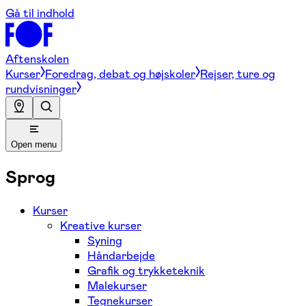
Gå til indhold
Aftenskolen
Kurser
Foredrag, debat og højskoler
Rejser, ture og
rundvisninger
Open menu
Sprog
Kurser
Kreative kurser
Syning
Håndarbejde
Grafik og trykketeknik
Malekurser
Tegnekurser