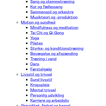
Sang og stemmetræning
Kor og fællessang
Sammenspil og orkestre
Musikteori og -produktion
Motion og sundhed
Mindfulness og meditation
Tai Chi og Qi Gong
Yoga
Pilates
Styrke- og konditionstræning
Bevægelse og afspænding
Træning i vand
Dans
Førstehjælp
Livsstil og trivsel
Sund livsstil
Kropspleje
Mental trivsel
Personlig udvikling
Karriere og arbejdsliv
Graviditet, fødsel og barsel