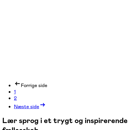
Italiensk 5 - Let avanceret
Kolding
1 hold
Forrige side
1
2
Næste side
Lær sprog i et trygt og inspirerende