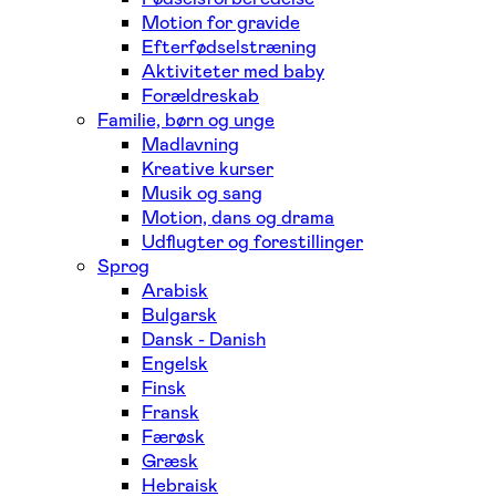
Motion for gravide
Efterfødselstræning
Aktiviteter med baby
Forældreskab
Familie, børn og unge
Madlavning
Kreative kurser
Musik og sang
Motion, dans og drama
Udflugter og forestillinger
Sprog
Arabisk
Bulgarsk
Dansk - Danish
Engelsk
Finsk
Fransk
Færøsk
Græsk
Hebraisk