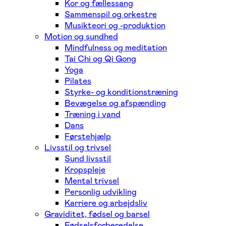
Kor og fællessang
Sammenspil og orkestre
Musikteori og -produktion
Motion og sundhed
Mindfulness og meditation
Tai Chi og Qi Gong
Yoga
Pilates
Styrke- og konditionstræning
Bevægelse og afspænding
Træning i vand
Dans
Førstehjælp
Livsstil og trivsel
Sund livsstil
Kropspleje
Mental trivsel
Personlig udvikling
Karriere og arbejdsliv
Graviditet, fødsel og barsel
Fødselsforberedelse