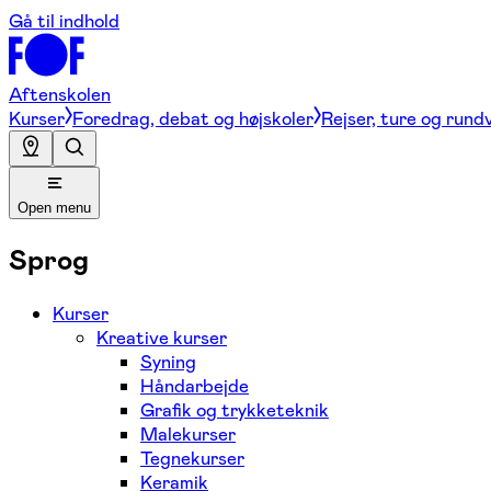
Gå til indhold
Aftenskolen
Kurser
Foredrag, debat og højskoler
Rejser, ture og rund
Open menu
Sprog
Kurser
Kreative kurser
Syning
Håndarbejde
Grafik og trykketeknik
Malekurser
Tegnekurser
Keramik