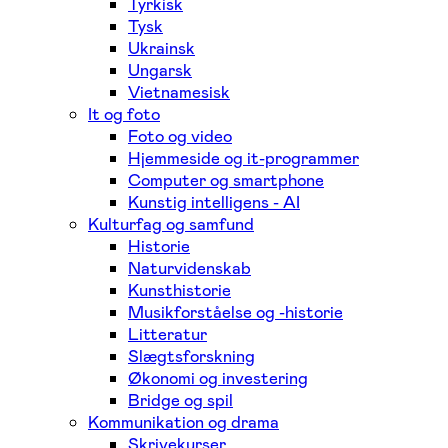
Tyrkisk
Tysk
Ukrainsk
Ungarsk
Vietnamesisk
It og foto
Foto og video
Hjemmeside og it-programmer
Computer og smartphone
Kunstig intelligens - AI
Kulturfag og samfund
Historie
Naturvidenskab
Kunsthistorie
Musikforståelse og -historie
Litteratur
Slægtsforskning
Økonomi og investering
Bridge og spil
Kommunikation og drama
Skrivekurser