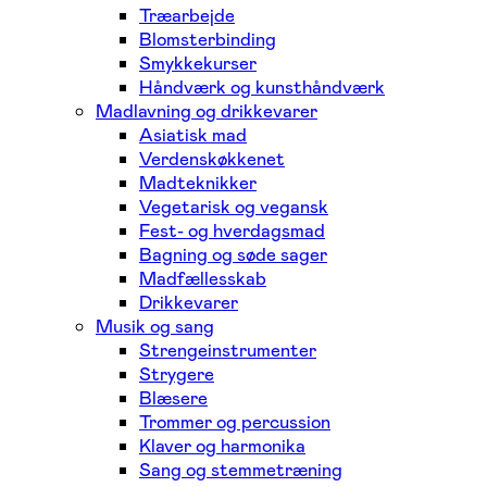
Træarbejde
Blomsterbinding
Smykkekurser
Håndværk og kunsthåndværk
Madlavning og drikkevarer
Asiatisk mad
Verdenskøkkenet
Madteknikker
Vegetarisk og vegansk
Fest- og hverdagsmad
Bagning og søde sager
Madfællesskab
Drikkevarer
Musik og sang
Strengeinstrumenter
Strygere
Blæsere
Trommer og percussion
Klaver og harmonika
Sang og stemmetræning