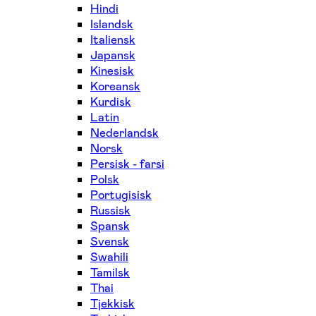
Hindi
Islandsk
Italiensk
Japansk
Kinesisk
Koreansk
Kurdisk
Latin
Nederlandsk
Norsk
Persisk - farsi
Polsk
Portugisisk
Russisk
Spansk
Svensk
Swahili
Tamilsk
Thai
Tjekkisk