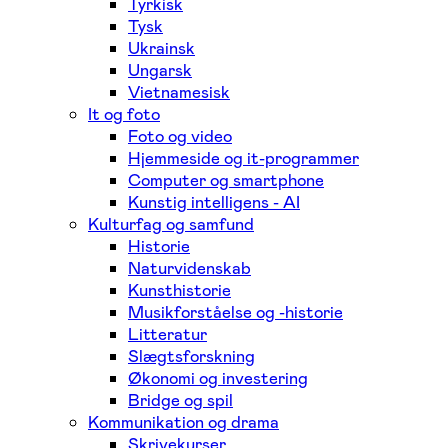
Tyrkisk
Tysk
Ukrainsk
Ungarsk
Vietnamesisk
It og foto
Foto og video
Hjemmeside og it-programmer
Computer og smartphone
Kunstig intelligens - AI
Kulturfag og samfund
Historie
Naturvidenskab
Kunsthistorie
Musikforståelse og -historie
Litteratur
Slægtsforskning
Økonomi og investering
Bridge og spil
Kommunikation og drama
Skrivekurser