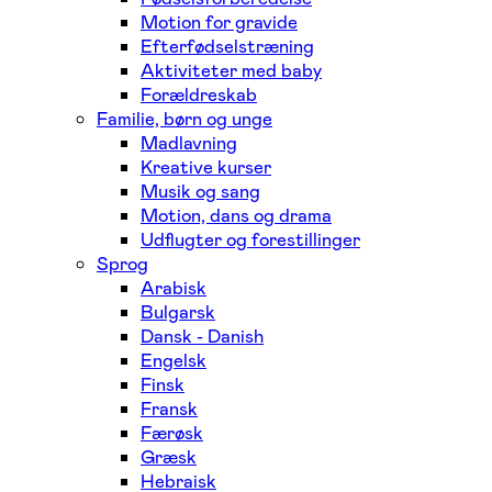
Motion for gravide
Efterfødselstræning
Aktiviteter med baby
Forældreskab
Familie, børn og unge
Madlavning
Kreative kurser
Musik og sang
Motion, dans og drama
Udflugter og forestillinger
Sprog
Arabisk
Bulgarsk
Dansk - Danish
Engelsk
Finsk
Fransk
Færøsk
Græsk
Hebraisk