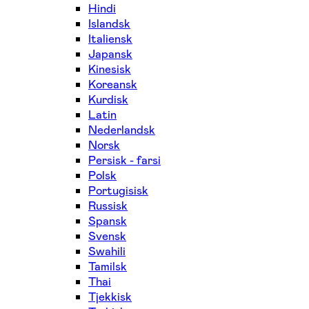
Hindi
Islandsk
Italiensk
Japansk
Kinesisk
Koreansk
Kurdisk
Latin
Nederlandsk
Norsk
Persisk - farsi
Polsk
Portugisisk
Russisk
Spansk
Svensk
Swahili
Tamilsk
Thai
Tjekkisk