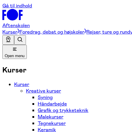
Gå til indhold
Aftenskolen
Kurser
Foredrag, debat og højskoler
Rejser, ture og rund
Open menu
Kurser
Kurser
Kreative kurser
Syning
Håndarbejde
Grafik og trykketeknik
Malekurser
Tegnekurser
Keramik