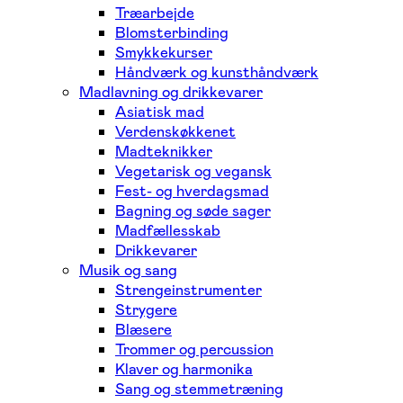
Træarbejde
Blomsterbinding
Smykkekurser
Håndværk og kunsthåndværk
Madlavning og drikkevarer
Asiatisk mad
Verdenskøkkenet
Madteknikker
Vegetarisk og vegansk
Fest- og hverdagsmad
Bagning og søde sager
Madfællesskab
Drikkevarer
Musik og sang
Strengeinstrumenter
Strygere
Blæsere
Trommer og percussion
Klaver og harmonika
Sang og stemmetræning