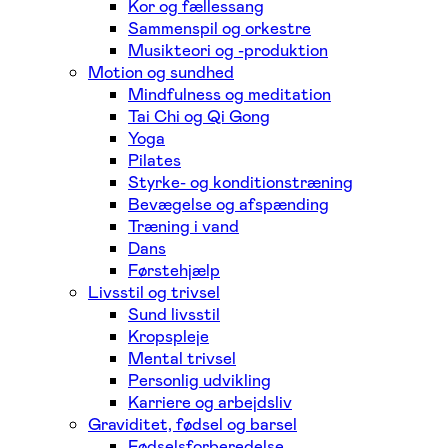
Kor og fællessang
Sammenspil og orkestre
Musikteori og -produktion
Motion og sundhed
Mindfulness og meditation
Tai Chi og Qi Gong
Yoga
Pilates
Styrke- og konditionstræning
Bevægelse og afspænding
Træning i vand
Dans
Førstehjælp
Livsstil og trivsel
Sund livsstil
Kropspleje
Mental trivsel
Personlig udvikling
Karriere og arbejdsliv
Graviditet, fødsel og barsel
Fødselsforberedelse