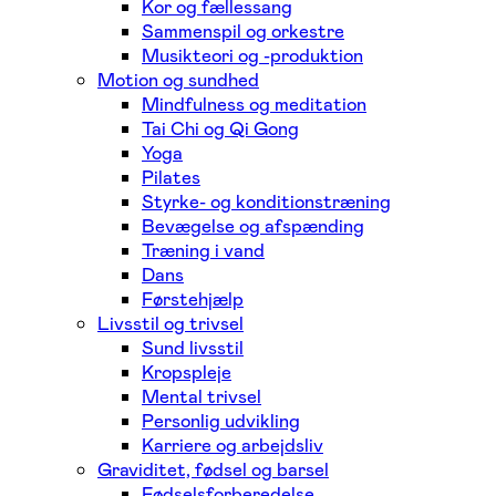
Kor og fællessang
Sammenspil og orkestre
Musikteori og -produktion
Motion og sundhed
Mindfulness og meditation
Tai Chi og Qi Gong
Yoga
Pilates
Styrke- og konditionstræning
Bevægelse og afspænding
Træning i vand
Dans
Førstehjælp
Livsstil og trivsel
Sund livsstil
Kropspleje
Mental trivsel
Personlig udvikling
Karriere og arbejdsliv
Graviditet, fødsel og barsel
Fødselsforberedelse