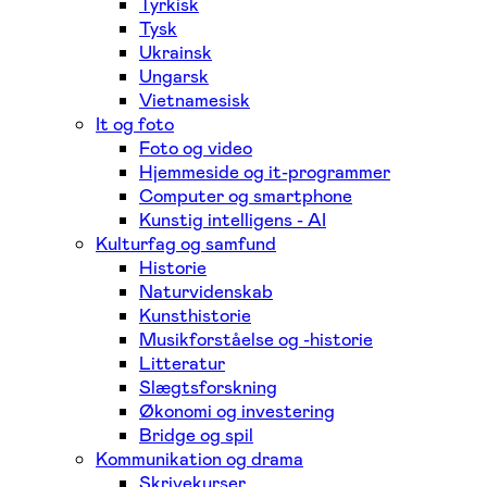
Tyrkisk
Tysk
Ukrainsk
Ungarsk
Vietnamesisk
It og foto
Foto og video
Hjemmeside og it-programmer
Computer og smartphone
Kunstig intelligens - AI
Kulturfag og samfund
Historie
Naturvidenskab
Kunsthistorie
Musikforståelse og -historie
Litteratur
Slægtsforskning
Økonomi og investering
Bridge og spil
Kommunikation og drama
Skrivekurser