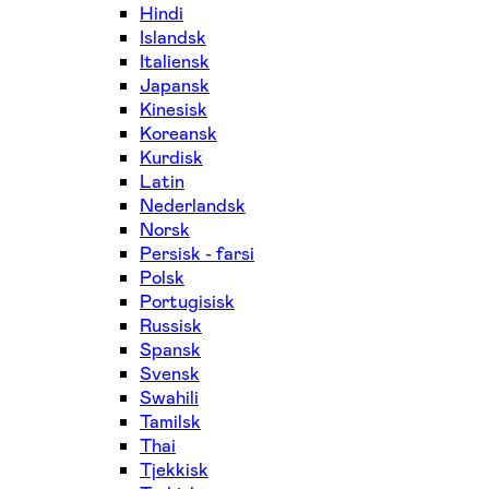
Hindi
Islandsk
Italiensk
Japansk
Kinesisk
Koreansk
Kurdisk
Latin
Nederlandsk
Norsk
Persisk - farsi
Polsk
Portugisisk
Russisk
Spansk
Svensk
Swahili
Tamilsk
Thai
Tjekkisk