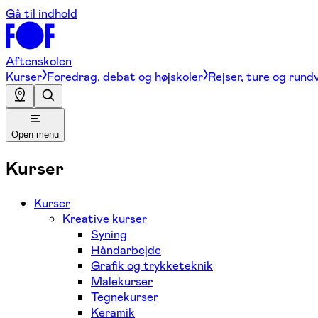
Gå til indhold
Aftenskolen
Kurser
Foredrag, debat og højskoler
Rejser, ture og rund
Open menu
Kurser
Kurser
Kreative kurser
Syning
Håndarbejde
Grafik og trykketeknik
Malekurser
Tegnekurser
Keramik