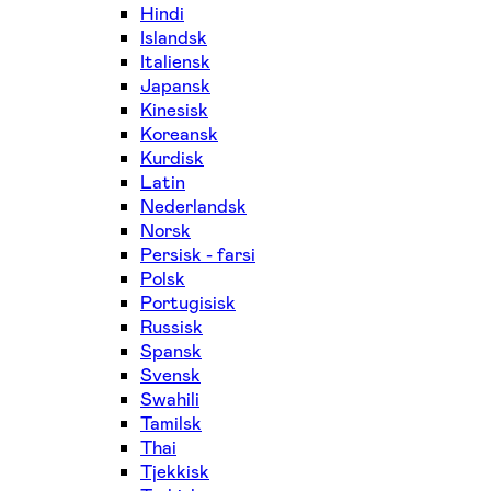
Hindi
Islandsk
Italiensk
Japansk
Kinesisk
Koreansk
Kurdisk
Latin
Nederlandsk
Norsk
Persisk - farsi
Polsk
Portugisisk
Russisk
Spansk
Svensk
Swahili
Tamilsk
Thai
Tjekkisk