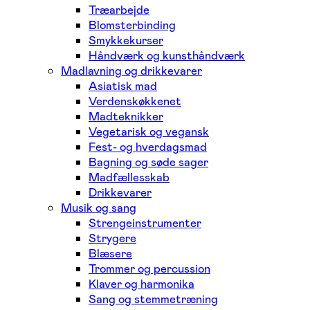
Træarbejde
Blomsterbinding
Smykkekurser
Håndværk og kunsthåndværk
Madlavning og drikkevarer
Asiatisk mad
Verdenskøkkenet
Madteknikker
Vegetarisk og vegansk
Fest- og hverdagsmad
Bagning og søde sager
Madfællesskab
Drikkevarer
Musik og sang
Strengeinstrumenter
Strygere
Blæsere
Trommer og percussion
Klaver og harmonika
Sang og stemmetræning