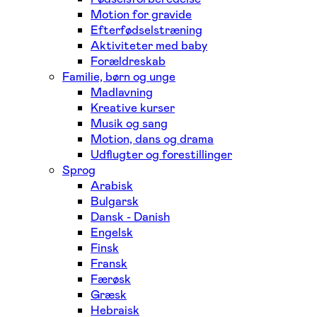
Motion for gravide
Efterfødselstræning
Aktiviteter med baby
Forældreskab
Familie, børn og unge
Madlavning
Kreative kurser
Musik og sang
Motion, dans og drama
Udflugter og forestillinger
Sprog
Arabisk
Bulgarsk
Dansk - Danish
Engelsk
Finsk
Fransk
Færøsk
Græsk
Hebraisk