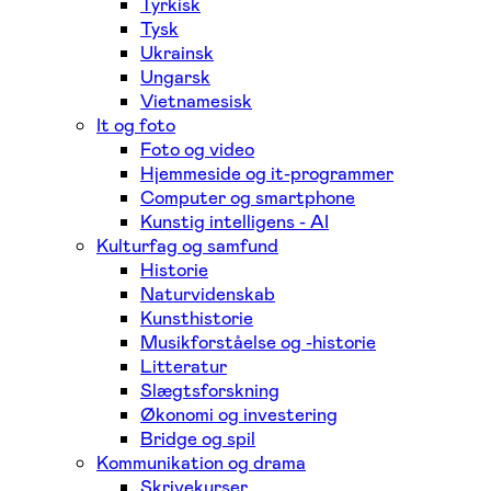
Tyrkisk
Tysk
Ukrainsk
Ungarsk
Vietnamesisk
It og foto
Foto og video
Hjemmeside og it-programmer
Computer og smartphone
Kunstig intelligens - AI
Kulturfag og samfund
Historie
Naturvidenskab
Kunsthistorie
Musikforståelse og -historie
Litteratur
Slægtsforskning
Økonomi og investering
Bridge og spil
Kommunikation og drama
Skrivekurser