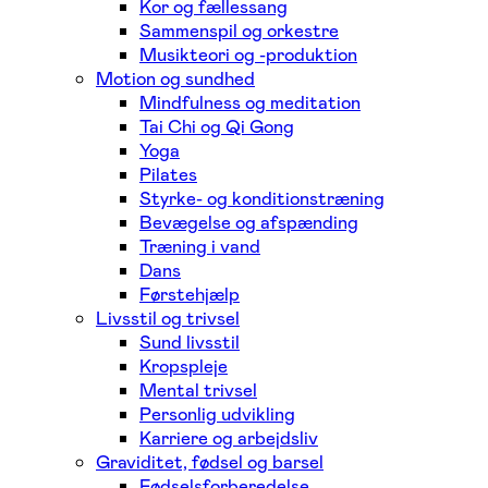
Kor og fællessang
Sammenspil og orkestre
Musikteori og -produktion
Motion og sundhed
Mindfulness og meditation
Tai Chi og Qi Gong
Yoga
Pilates
Styrke- og konditionstræning
Bevægelse og afspænding
Træning i vand
Dans
Førstehjælp
Livsstil og trivsel
Sund livsstil
Kropspleje
Mental trivsel
Personlig udvikling
Karriere og arbejdsliv
Graviditet, fødsel og barsel
Fødselsforberedelse