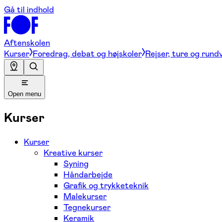
Gå til indhold
Aftenskolen
Kurser
Foredrag, debat og højskoler
Rejser, ture og rund
Open menu
Kurser
Kurser
Kreative kurser
Syning
Håndarbejde
Grafik og trykketeknik
Malekurser
Tegnekurser
Keramik