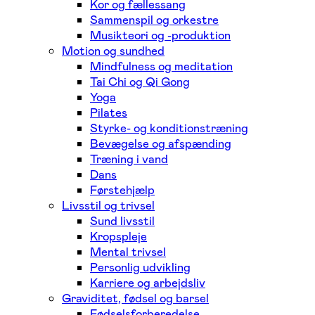
Kor og fællessang
Sammenspil og orkestre
Musikteori og -produktion
Motion og sundhed
Mindfulness og meditation
Tai Chi og Qi Gong
Yoga
Pilates
Styrke- og konditionstræning
Bevægelse og afspænding
Træning i vand
Dans
Førstehjælp
Livsstil og trivsel
Sund livsstil
Kropspleje
Mental trivsel
Personlig udvikling
Karriere og arbejdsliv
Graviditet, fødsel og barsel
Fødselsforberedelse