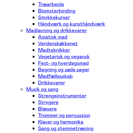
Træarbejde
Blomsterbinding
Smykkekurser
Håndværk og kunsthåndværk
Madlavning og drikkevarer
Asiatisk mad
Verdenskøkkenet
Madteknikker
Vegetarisk og vegansk
Fest- og hverdagsmad
Bagning og søde sager
Madfællesskab
Drikkevarer
Musik og sang
Strengeinstrumenter
Strygere
Blæsere
Trommer og percussion
Klaver og harmonika
Sang og stemmetræning