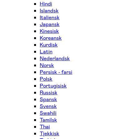
Hindi
Islandsk
Italiensk
Japansk
Kinesisk
Koreansk
Kurdisk
Latin
Nederlandsk
Norsk
Persisk - farsi
Polsk
Portugisisk
Russisk
Spansk
Svensk
Swahili
Tamilsk
Thai
Tjekkisk