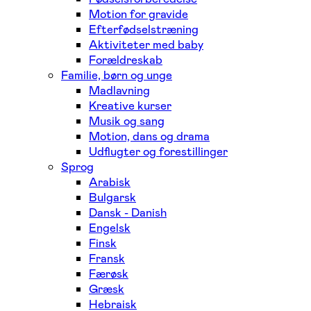
Motion for gravide
Efterfødselstræning
Aktiviteter med baby
Forældreskab
Familie, børn og unge
Madlavning
Kreative kurser
Musik og sang
Motion, dans og drama
Udflugter og forestillinger
Sprog
Arabisk
Bulgarsk
Dansk - Danish
Engelsk
Finsk
Fransk
Færøsk
Græsk
Hebraisk