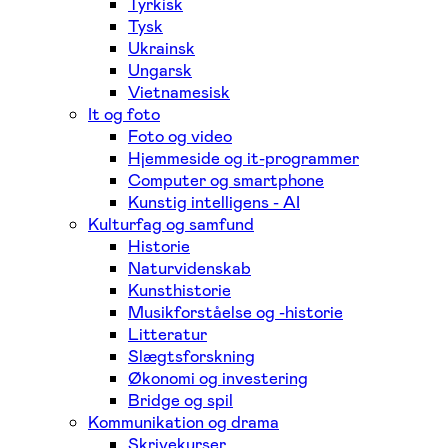
Tyrkisk
Tysk
Ukrainsk
Ungarsk
Vietnamesisk
It og foto
Foto og video
Hjemmeside og it-programmer
Computer og smartphone
Kunstig intelligens - AI
Kulturfag og samfund
Historie
Naturvidenskab
Kunsthistorie
Musikforståelse og -historie
Litteratur
Slægtsforskning
Økonomi og investering
Bridge og spil
Kommunikation og drama
Skrivekurser