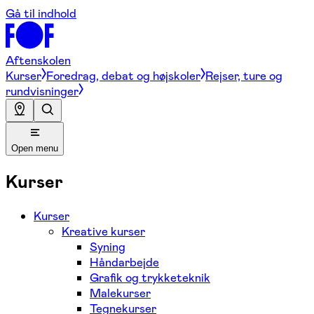
Gå til indhold
Aftenskolen
Kurser
Foredrag, debat og højskoler
Rejser, ture og
rundvisninger
Open menu
Kurser
Kurser
Kreative kurser
Syning
Håndarbejde
Grafik og trykketeknik
Malekurser
Tegnekurser