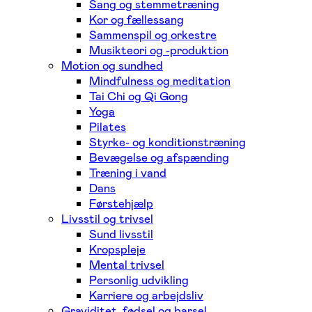
Sang og stemmetræning
Kor og fællessang
Sammenspil og orkestre
Musikteori og -produktion
Motion og sundhed
Mindfulness og meditation
Tai Chi og Qi Gong
Yoga
Pilates
Styrke- og konditionstræning
Bevægelse og afspænding
Træning i vand
Dans
Førstehjælp
Livsstil og trivsel
Sund livsstil
Kropspleje
Mental trivsel
Personlig udvikling
Karriere og arbejdsliv
Graviditet, fødsel og barsel