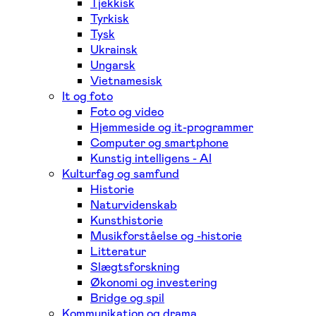
Tjekkisk
Tyrkisk
Tysk
Ukrainsk
Ungarsk
Vietnamesisk
It og foto
Foto og video
Hjemmeside og it-programmer
Computer og smartphone
Kunstig intelligens - AI
Kulturfag og samfund
Historie
Naturvidenskab
Kunsthistorie
Musikforståelse og -historie
Litteratur
Slægtsforskning
Økonomi og investering
Bridge og spil
Kommunikation og drama