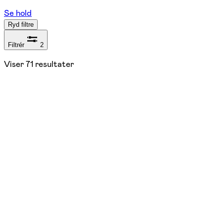
Se hold
Ryd filtre
Filtrér
2
Viser
71
resultater
NYHED