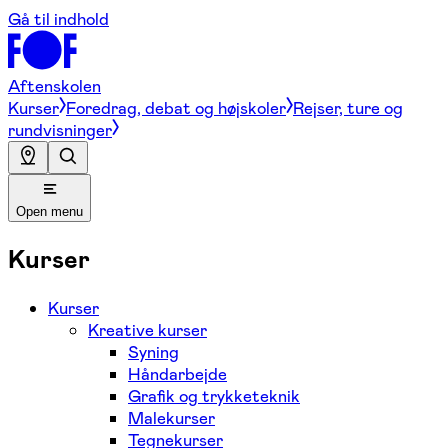
Gå til indhold
Aftenskolen
Kurser
Foredrag, debat og højskoler
Rejser, ture og
rundvisninger
Open menu
Kurser
Kurser
Kreative kurser
Syning
Håndarbejde
Grafik og trykketeknik
Malekurser
Tegnekurser