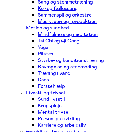
Sang og stemmetræning
Kor og fællessang
Sammenspil og orkestre
Musikteori og -produktion
Motion og sundhed
Mindfulness og meditation
Tai Chi og Qi Gong
Yoga
Pilates
Styrke- og konditionstræning
Bevægelse og afspænding
Træning i vand
Dans
Førstehjælp
Livsstil og trivsel
Sund livsstil
Kropspleje
Mental trivsel
Personlig udvikling
Karriere og arbejdsliv
Graviditet, fødsel og barsel