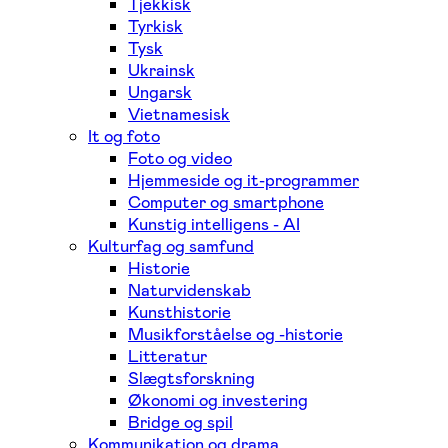
Tjekkisk
Tyrkisk
Tysk
Ukrainsk
Ungarsk
Vietnamesisk
It og foto
Foto og video
Hjemmeside og it-programmer
Computer og smartphone
Kunstig intelligens - AI
Kulturfag og samfund
Historie
Naturvidenskab
Kunsthistorie
Musikforståelse og -historie
Litteratur
Slægtsforskning
Økonomi og investering
Bridge og spil
Kommunikation og drama