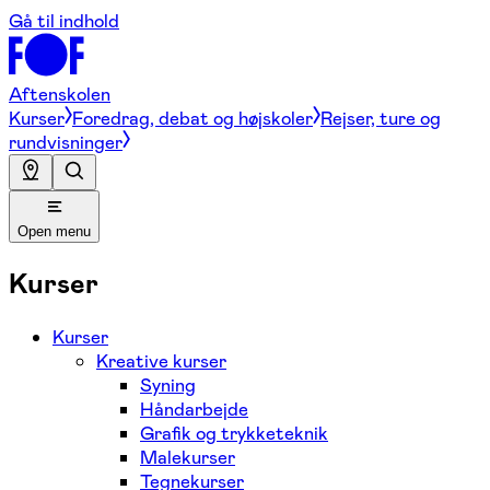
Gå til indhold
Aftenskolen
Kurser
Foredrag, debat og højskoler
Rejser, ture og
rundvisninger
Open menu
Kurser
Kurser
Kreative kurser
Syning
Håndarbejde
Grafik og trykketeknik
Malekurser
Tegnekurser