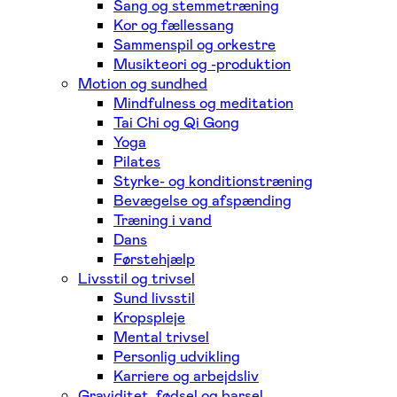
Sang og stemmetræning
Kor og fællessang
Sammenspil og orkestre
Musikteori og -produktion
Motion og sundhed
Mindfulness og meditation
Tai Chi og Qi Gong
Yoga
Pilates
Styrke- og konditionstræning
Bevægelse og afspænding
Træning i vand
Dans
Førstehjælp
Livsstil og trivsel
Sund livsstil
Kropspleje
Mental trivsel
Personlig udvikling
Karriere og arbejdsliv
Graviditet, fødsel og barsel