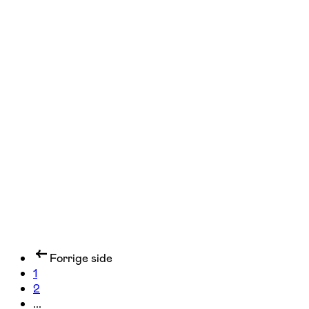
FOF København og Nordsjælland
Se hold
Afternoon tea – bagning og
tesmagning
Fredensborg, København V
3 hold
Forrige side
1
2
...