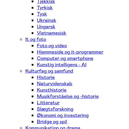
Tjekkisk
Tyrkisk
Tysk
Ukrainsk
Ungarsk
Vietnamesisk
It og foto
Foto og video
Hjemmeside og it-programmer
Computer og smartphone
Kunstig intelligens - AI
Kulturfag og samfund
Historie
Naturvidenskab
Kunsthistorie
Musikforståelse og -historie
Litteratur
Slægtsforskning
Økonomi og investering
Bridge og spil
Kommunikation og drama