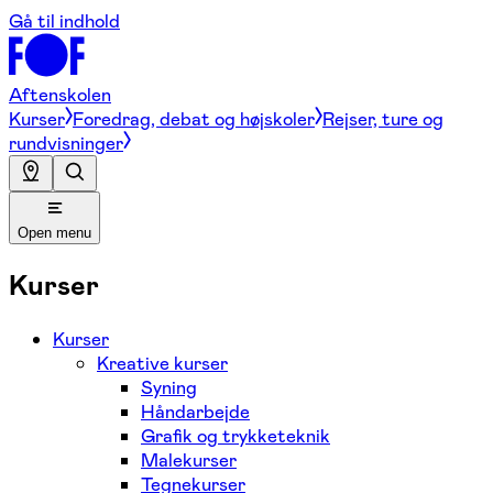
Gå til indhold
Aftenskolen
Kurser
Foredrag, debat og højskoler
Rejser, ture og
rundvisninger
Open menu
Kurser
Kurser
Kreative kurser
Syning
Håndarbejde
Grafik og trykketeknik
Malekurser
Tegnekurser