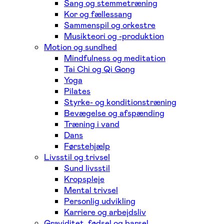
Sang og stemmetræning
Kor og fællessang
Sammenspil og orkestre
Musikteori og -produktion
Motion og sundhed
Mindfulness og meditation
Tai Chi og Qi Gong
Yoga
Pilates
Styrke- og konditionstræning
Bevægelse og afspænding
Træning i vand
Dans
Førstehjælp
Livsstil og trivsel
Sund livsstil
Kropspleje
Mental trivsel
Personlig udvikling
Karriere og arbejdsliv
Graviditet, fødsel og barsel