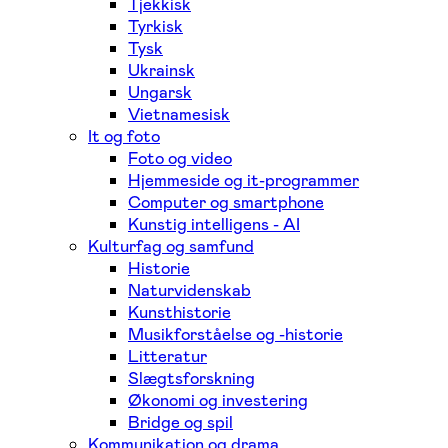
Tjekkisk
Tyrkisk
Tysk
Ukrainsk
Ungarsk
Vietnamesisk
It og foto
Foto og video
Hjemmeside og it-programmer
Computer og smartphone
Kunstig intelligens - AI
Kulturfag og samfund
Historie
Naturvidenskab
Kunsthistorie
Musikforståelse og -historie
Litteratur
Slægtsforskning
Økonomi og investering
Bridge og spil
Kommunikation og drama