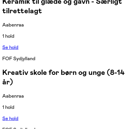
Keramik til glæde og gavn - Særligt
tilrettelagt
Aabenraa
1 hold
Se hold
FOF Sydjylland
Kreativ skole for børn og unge (8-14
år)
Aabenraa
1 hold
Se hold