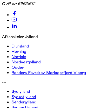
CVR-nr:
62531517
Aftenskoler Jylland
Djursland
Herning
Nordals
Nordvestjylland
Odder
Randers-Favrskov-Mariagerfjord-Viborg
---
Sydjylland
Sydøstjylland
Sønderjylland
Sydvestjylland