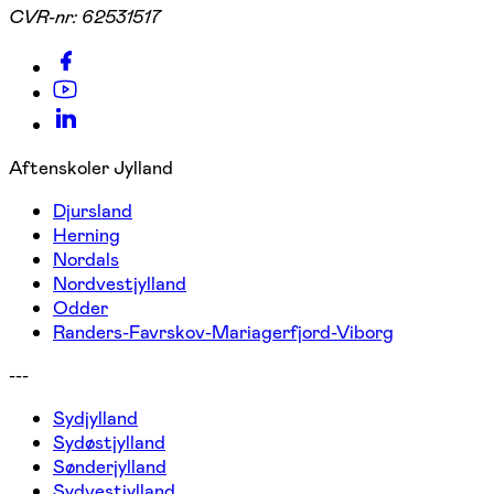
CVR-nr:
62531517
Aftenskoler Jylland
Djursland
Herning
Nordals
Nordvestjylland
Odder
Randers-Favrskov-Mariagerfjord-Viborg
---
Sydjylland
Sydøstjylland
Sønderjylland
Sydvestjylland