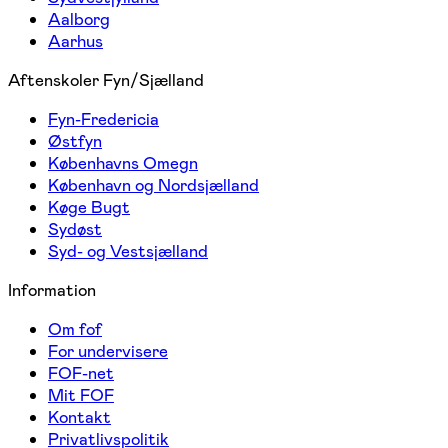
Aalborg
Aarhus
Aftenskoler Fyn/Sjælland
Fyn-Fredericia
Østfyn
Københavns Omegn
København og Nordsjælland
Køge Bugt
Sydøst
Syd- og Vestsjælland
Information
Om fof
For undervisere
FOF-net
Mit FOF
Kontakt
Privatlivspolitik