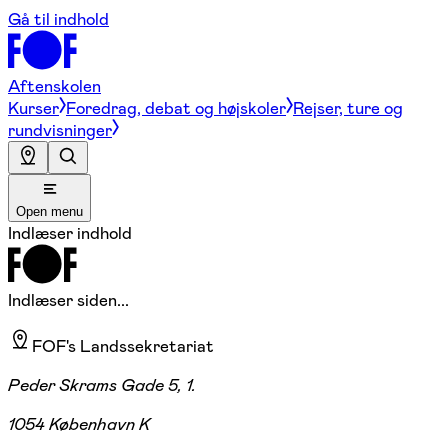
Gå til indhold
Aftenskolen
Kurser
Foredrag, debat og højskoler
Rejser, ture og
rundvisninger
Open menu
Indlæser indhold
Indlæser siden...
FOF's Landssekretariat
Peder Skrams Gade 5, 1.
1054 København K