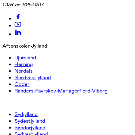
CVR-nr:
62531517
Aftenskoler Jylland
Djursland
Herning
Nordals
Nordvestjylland
Odder
Randers-Favrskov-Mariagerfjord-Viborg
---
Sydjylland
Sydøstjylland
Sønderjylland
Sydvestjylland