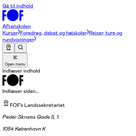
Gå til indhold
Aftenskolen
Kurser
Foredrag, debat og højskoler
Rejser, ture og
rundvisninger
Open menu
Indlæser indhold
Indlæser siden...
FOF's Landssekretariat
Peder Skrams Gade 5, 1.
1054 København K