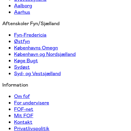
Aalborg
Aarhus
Aftenskoler Fyn/Sjælland
Fyn-Fredericia
Østfyn
Københavns Omegn
København og Nordsjælland
Køge Bugt
Sydøst
Syd- og Vestsjælland
Information
Om fof
For undervisere
FOF-net
Mit FOF
Kontakt
Privatlivspolitik