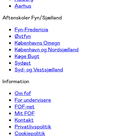
Aarhus
Aftenskoler Fyn/Sjælland
Fyn-Fredericia
Østfyn
Københavns Omegn
København og Nordsjælland
Køge Bugt
Sydøst
Syd- og Vestsjælland
Information
Om fof
For undervisere
FOF-net
Mit FOF
Kontakt
Privatlivspolitik
Cookiepolitik