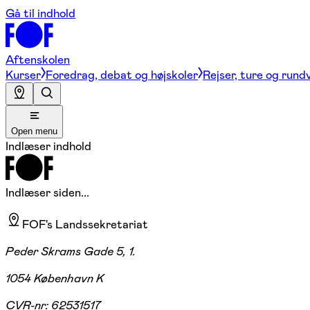
Gå til indhold
Aftenskolen
Kurser
Foredrag, debat og højskoler
Rejser, ture og rund
Open menu
Indlæser indhold
Indlæser siden...
FOF's Landssekretariat
Peder Skrams Gade 5, 1.
1054 København K
CVR-nr:
62531517