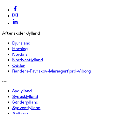
Aftenskoler Jylland
Djursland
Herning
Nordals
Nordvestjylland
Odder
Randers-Favrskov-Mariagerfjord-Viborg
---
Sydjylland
Sydøstjylland
Sønderjylland
Sydvestjylland
Aalborg