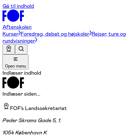
Gå til indhold
Aftenskolen
Kurser
Foredrag, debat og højskoler
Rejser, ture og
rundvisninger
Open menu
Indlæser indhold
Indlæser siden...
FOF's Landssekretariat
Peder Skrams Gade 5, 1.
1054 København K