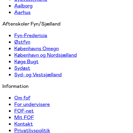
Aalborg
Aarhus
Aftenskoler Fyn/Sjælland
Fyn-Fredericia
Østfyn
Københavns Omegn
København og Nordsjælland
Køge Bugt
Sydøst
Syd- og Vestsjælland
Information
Om fof
For undervisere
FOF-net
Mit FOF
Kontakt
Privatlivspolitik