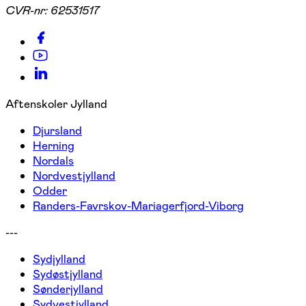
CVR-nr:
62531517
Aftenskoler Jylland
Djursland
Herning
Nordals
Nordvestjylland
Odder
Randers-Favrskov-Mariagerfjord-Viborg
---
Sydjylland
Sydøstjylland
Sønderjylland
Sydvestjylland