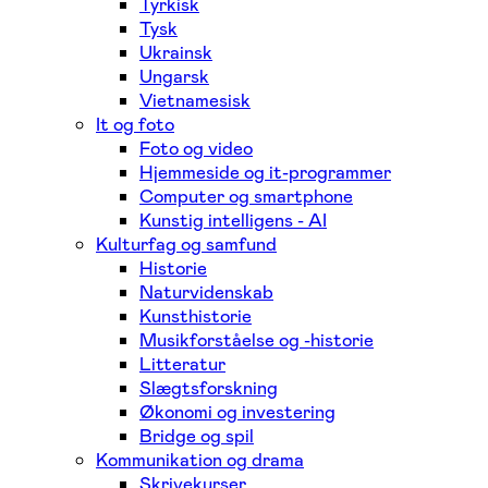
Tyrkisk
Tysk
Ukrainsk
Ungarsk
Vietnamesisk
It og foto
Foto og video
Hjemmeside og it-programmer
Computer og smartphone
Kunstig intelligens - AI
Kulturfag og samfund
Historie
Naturvidenskab
Kunsthistorie
Musikforståelse og -historie
Litteratur
Slægtsforskning
Økonomi og investering
Bridge og spil
Kommunikation og drama
Skrivekurser