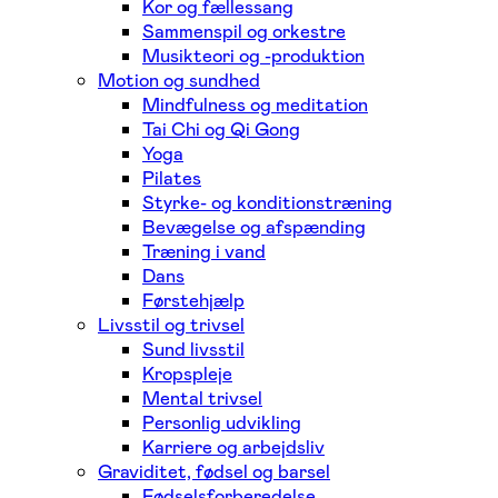
Kor og fællessang
Sammenspil og orkestre
Musikteori og -produktion
Motion og sundhed
Mindfulness og meditation
Tai Chi og Qi Gong
Yoga
Pilates
Styrke- og konditionstræning
Bevægelse og afspænding
Træning i vand
Dans
Førstehjælp
Livsstil og trivsel
Sund livsstil
Kropspleje
Mental trivsel
Personlig udvikling
Karriere og arbejdsliv
Graviditet, fødsel og barsel
Fødselsforberedelse