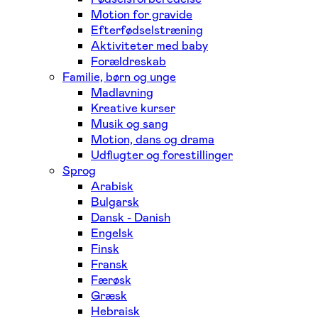
Motion for gravide
Efterfødselstræning
Aktiviteter med baby
Forældreskab
Familie, børn og unge
Madlavning
Kreative kurser
Musik og sang
Motion, dans og drama
Udflugter og forestillinger
Sprog
Arabisk
Bulgarsk
Dansk - Danish
Engelsk
Finsk
Fransk
Færøsk
Græsk
Hebraisk