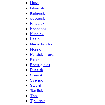
Hindi
Islandsk
Italiensk
Japansk
Kinesisk
Koreansk
Kurdisk
Latin
Nederlandsk
Norsk
Persisk - farsi
Polsk
Portugisisk
Russisk
Spansk
Svensk
Swahili
Tamilsk
Thai
Tjekkisk