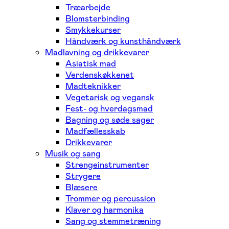
Træarbejde
Blomsterbinding
Smykkekurser
Håndværk og kunsthåndværk
Madlavning og drikkevarer
Asiatisk mad
Verdenskøkkenet
Madteknikker
Vegetarisk og vegansk
Fest- og hverdagsmad
Bagning og søde sager
Madfællesskab
Drikkevarer
Musik og sang
Strengeinstrumenter
Strygere
Blæsere
Trommer og percussion
Klaver og harmonika
Sang og stemmetræning