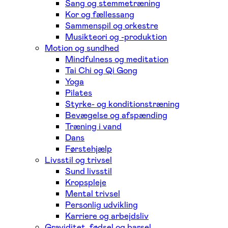
Sang og stemmetræning
Kor og fællessang
Sammenspil og orkestre
Musikteori og -produktion
Motion og sundhed
Mindfulness og meditation
Tai Chi og Qi Gong
Yoga
Pilates
Styrke- og konditionstræning
Bevægelse og afspænding
Træning i vand
Dans
Førstehjælp
Livsstil og trivsel
Sund livsstil
Kropspleje
Mental trivsel
Personlig udvikling
Karriere og arbejdsliv
Graviditet, fødsel og barsel