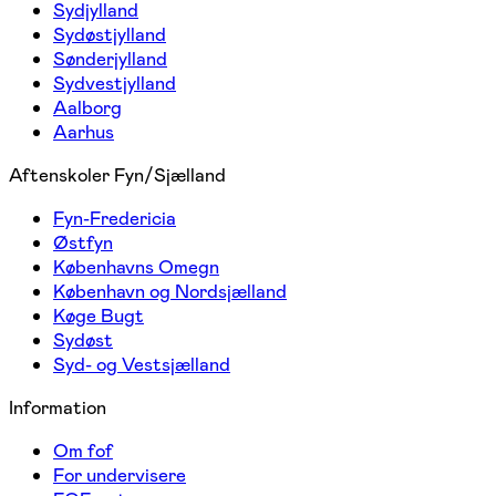
Sydjylland
Sydøstjylland
Sønderjylland
Sydvestjylland
Aalborg
Aarhus
Aftenskoler Fyn/Sjælland
Fyn-Fredericia
Østfyn
Københavns Omegn
København og Nordsjælland
Køge Bugt
Sydøst
Syd- og Vestsjælland
Information
Om fof
For undervisere