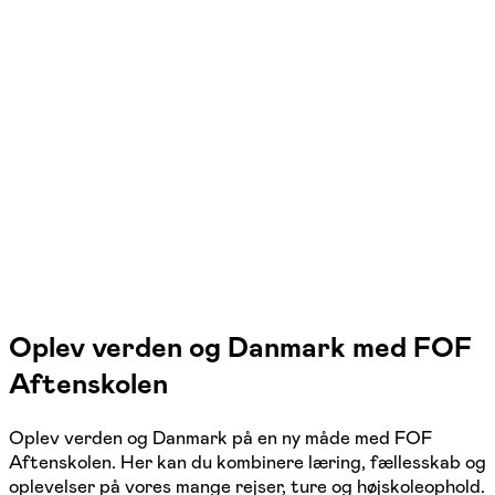
Svampejagt
Klampenborg, Værløse, Holte, Hillerød, Græsted,
Kvistgård, Skodsborg, Kongens Lyngby
9 hold
Oplev verden og Danmark med FOF
Aftenskolen
Oplev verden og Danmark på en ny måde med FOF
Aftenskolen. Her kan du kombinere læring, fællesskab og
oplevelser på vores mange rejser, ture og højskoleophold.