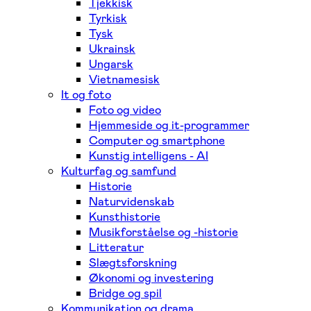
Tjekkisk
Tyrkisk
Tysk
Ukrainsk
Ungarsk
Vietnamesisk
It og foto
Foto og video
Hjemmeside og it-programmer
Computer og smartphone
Kunstig intelligens - AI
Kulturfag og samfund
Historie
Naturvidenskab
Kunsthistorie
Musikforståelse og -historie
Litteratur
Slægtsforskning
Økonomi og investering
Bridge og spil
Kommunikation og drama