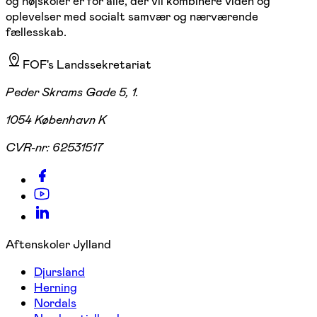
og højskoler er for alle, der vil kombinere viden og
oplevelser med socialt samvær og nærværende
fællesskab.
FOF's Landssekretariat
Peder Skrams Gade 5, 1.
1054 København K
CVR-nr:
62531517
Aftenskoler Jylland
Djursland
Herning
Nordals