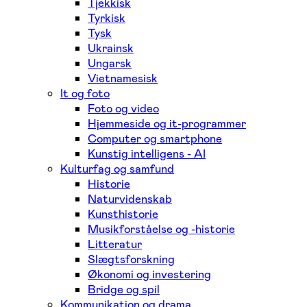
Tjekkisk
Tyrkisk
Tysk
Ukrainsk
Ungarsk
Vietnamesisk
It og foto
Foto og video
Hjemmeside og it-programmer
Computer og smartphone
Kunstig intelligens - AI
Kulturfag og samfund
Historie
Naturvidenskab
Kunsthistorie
Musikforståelse og -historie
Litteratur
Slægtsforskning
Økonomi og investering
Bridge og spil
Kommunikation og drama