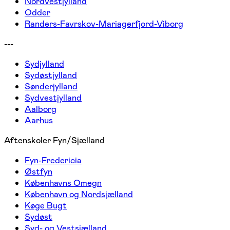
Nordvestjylland
Odder
Randers-Favrskov-Mariagerfjord-Viborg
---
Sydjylland
Sydøstjylland
Sønderjylland
Sydvestjylland
Aalborg
Aarhus
Aftenskoler Fyn/Sjælland
Fyn-Fredericia
Østfyn
Københavns Omegn
København og Nordsjælland
Køge Bugt
Sydøst
Syd- og Vestsjælland