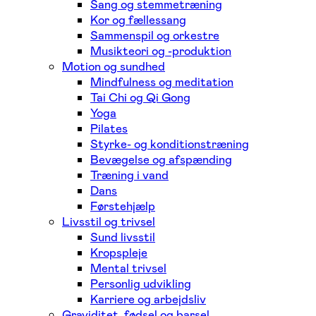
Sang og stemmetræning
Kor og fællessang
Sammenspil og orkestre
Musikteori og -produktion
Motion og sundhed
Mindfulness og meditation
Tai Chi og Qi Gong
Yoga
Pilates
Styrke- og konditionstræning
Bevægelse og afspænding
Træning i vand
Dans
Førstehjælp
Livsstil og trivsel
Sund livsstil
Kropspleje
Mental trivsel
Personlig udvikling
Karriere og arbejdsliv
Graviditet, fødsel og barsel