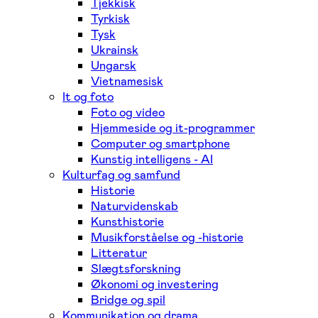
Tjekkisk
Tyrkisk
Tysk
Ukrainsk
Ungarsk
Vietnamesisk
It og foto
Foto og video
Hjemmeside og it-programmer
Computer og smartphone
Kunstig intelligens - AI
Kulturfag og samfund
Historie
Naturvidenskab
Kunsthistorie
Musikforståelse og -historie
Litteratur
Slægtsforskning
Økonomi og investering
Bridge og spil
Kommunikation og drama