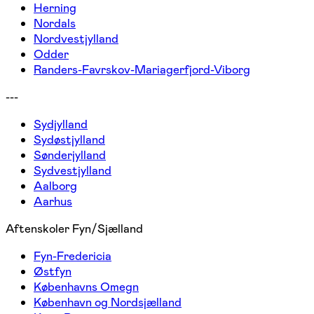
Herning
Nordals
Nordvestjylland
Odder
Randers-Favrskov-Mariagerfjord-Viborg
---
Sydjylland
Sydøstjylland
Sønderjylland
Sydvestjylland
Aalborg
Aarhus
Aftenskoler Fyn/Sjælland
Fyn-Fredericia
Østfyn
Københavns Omegn
København og Nordsjælland