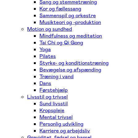
Sang og stemmetræning
Kor og fællessang
Sammenspil og orkestre
Musikteori og -produktion
Motion og sundhed
Mindfulness og meditation
Tai Chi og Qi Gong
Yoga
Pilates
Styrke- og konditionstræning
Bevægelse og afspænding
Træning i vand
Dans
Førstehjælp
Livsstil og trivsel
Sund livsstil
Kropspleje
Mental trivsel
Personlig udvikling
Karriere og arbejdsliv
Graviditet, fødsel og barsel