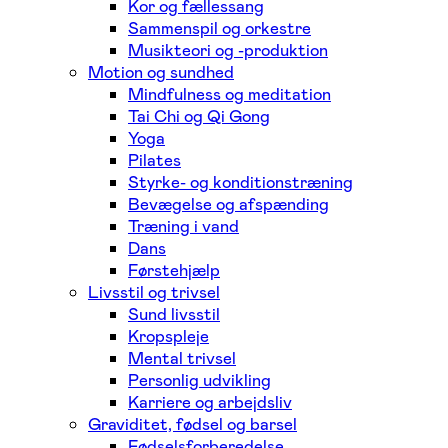
Kor og fællessang
Sammenspil og orkestre
Musikteori og -produktion
Motion og sundhed
Mindfulness og meditation
Tai Chi og Qi Gong
Yoga
Pilates
Styrke- og konditionstræning
Bevægelse og afspænding
Træning i vand
Dans
Førstehjælp
Livsstil og trivsel
Sund livsstil
Kropspleje
Mental trivsel
Personlig udvikling
Karriere og arbejdsliv
Graviditet, fødsel og barsel
Fødselsforberedelse