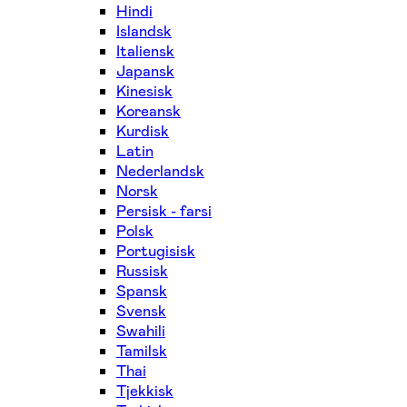
Hindi
Islandsk
Italiensk
Japansk
Kinesisk
Koreansk
Kurdisk
Latin
Nederlandsk
Norsk
Persisk - farsi
Polsk
Portugisisk
Russisk
Spansk
Svensk
Swahili
Tamilsk
Thai
Tjekkisk