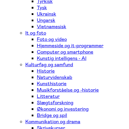
Tyrkisk
Tysk
Ukrainsk
Ungarsk
Vietnamesisk
It og foto
Foto og video
Hjemmeside og it-programmer
Computer og smartphone
Kunstig intelligens - AI
Kulturfag og samfund
Historie
Naturvidenskab
Kunsthistorie
Musikforståelse og -historie
Litteratur
Slægtsforskning
Økonomi og investering
Bridge og spil
Kommunikation og drama
Skrivekurser