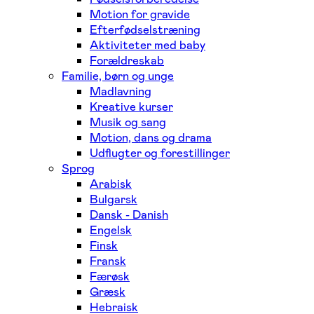
Motion for gravide
Efterfødselstræning
Aktiviteter med baby
Forældreskab
Familie, børn og unge
Madlavning
Kreative kurser
Musik og sang
Motion, dans og drama
Udflugter og forestillinger
Sprog
Arabisk
Bulgarsk
Dansk - Danish
Engelsk
Finsk
Fransk
Færøsk
Græsk
Hebraisk