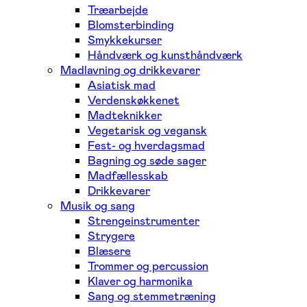
Træarbejde
Blomsterbinding
Smykkekurser
Håndværk og kunsthåndværk
Madlavning og drikkevarer
Asiatisk mad
Verdenskøkkenet
Madteknikker
Vegetarisk og vegansk
Fest- og hverdagsmad
Bagning og søde sager
Madfællesskab
Drikkevarer
Musik og sang
Strengeinstrumenter
Strygere
Blæsere
Trommer og percussion
Klaver og harmonika
Sang og stemmetræning