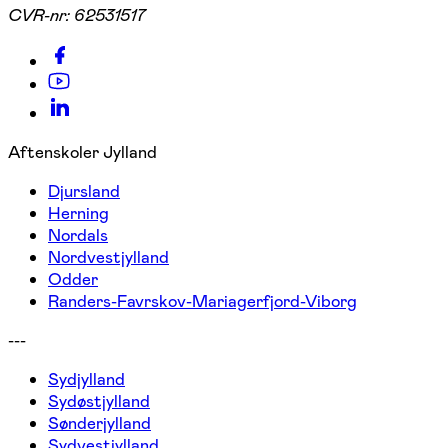
CVR-nr:
62531517
Aftenskoler Jylland
Djursland
Herning
Nordals
Nordvestjylland
Odder
Randers-Favrskov-Mariagerfjord-Viborg
---
Sydjylland
Sydøstjylland
Sønderjylland
Sydvestjylland