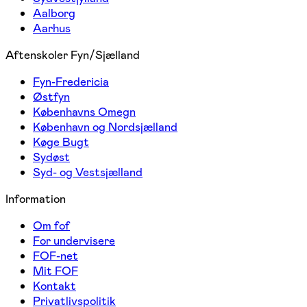
Aalborg
Aarhus
Aftenskoler Fyn/Sjælland
Fyn-Fredericia
Østfyn
Københavns Omegn
København og Nordsjælland
Køge Bugt
Sydøst
Syd- og Vestsjælland
Information
Om fof
For undervisere
FOF-net
Mit FOF
Kontakt
Privatlivspolitik