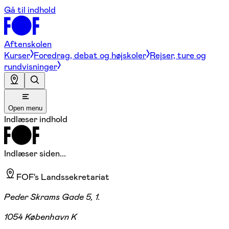
Gå til indhold
Aftenskolen
Kurser
Foredrag, debat og højskoler
Rejser, ture og
rundvisninger
Open menu
Indlæser indhold
Indlæser siden...
FOF's Landssekretariat
Peder Skrams Gade 5, 1.
1054 København K